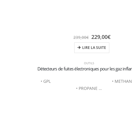
229,00
€
239,00
€
LIRE LA SUITE
OUTILS
• GPL • METHANO
• PROPANE …