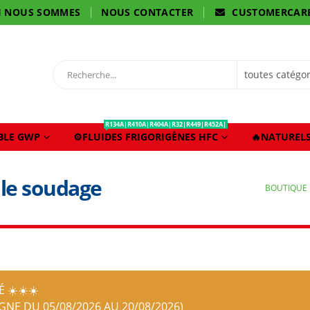
I NOUS SOMMES
NOUS CONTACTER
CUSTOMERCAR
R134A|R410A|R404A|R32|R449|R452A|
IBLE GWP
⚙️FLUIDES FRIGORIGÈNES HFC
🔥NATURELS
 le soudage
BOUTIQUE
 ☀️☀️☀️
IGNE DU 05/08/2026 AU 20/08/2026)