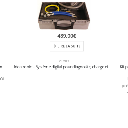
489,00
€
LIRE LA SUITE
OUTILS
Détecteurs de fuites électroniques pour les gaz inflammables
Ideatronic – Système digital pour diagnositc, charge et vide
L
I
pré