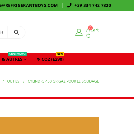
E@REFRIGERANTBOYS.COM
+39 334 742 7820
Cart
R290|R600A|
NEW
 & AUTRES
✨ CO2 (E290)
OUTILS
CYLINDRE 450 GR GAZ POUR LE SOUDAGE