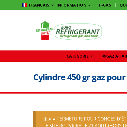
INFORMATION
F-GAS
QU
FRANÇAIS
CATÉGORIE
🌱GAZ À FA
Cylindre 450 gr gaz pour
☀️☀️☀️ FERMETURE POUR CONGÉS D'ÉTÉ
LE SITE ROUVRIRA LE 21 AOÛT (HORS L