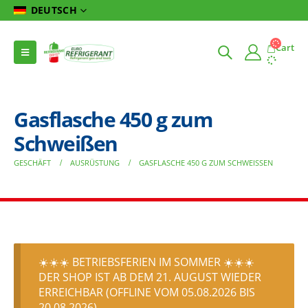
DEUTSCH
Cart
Gasflasche 450 g zum
Schweißen
GESCHÄFT
AUSRÜSTUNG
GASFLASCHE 450 G ZUM SCHWEISSEN
☀️☀️☀️ BETRIEBSFERIEN IM SOMMER ☀️☀️☀️
DER SHOP IST AB DEM 21. AUGUST WIEDER
ERREICHBAR (OFFLINE VOM 05.08.2026 BIS
20.08.2026)