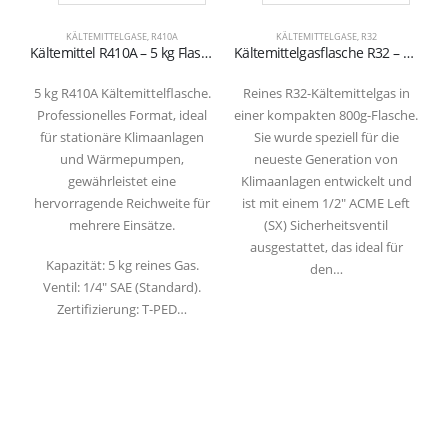
KÄLTEMITTELGASE
,
R410A
KÄLTEMITTELGASE
,
R32
Kältemittel R410A – 5 kg Flasche (1/4″ SAE Ventil – T-PED zertifiziert)
Kältemittelgasflasche R32 – 800g (1/2″ Ventil ACME SX)
5 kg R410A Kältemittelflasche.
Reines R32-Kältemittelgas in
Professionelles Format, ideal
einer kompakten 800g-Flasche.
für stationäre Klimaanlagen
Sie wurde speziell für die
und Wärmepumpen,
neueste Generation von
gewährleistet eine
Klimaanlagen entwickelt und
hervorragende Reichweite für
ist mit einem 1/2″ ACME Left
mehrere Einsätze.
(SX) Sicherheitsventil
ausgestattet, das ideal für
Kapazität: 5 kg reines Gas.
den…
Ventil: 1/4″ SAE (Standard).
Zertifizierung: T-PED…
Refrigerantboys s.r.l. | Uffici: Viale Pirandello, 7 - 21052 Busto Arsizio (VA) ITALY
| P.IVA IT03520290127