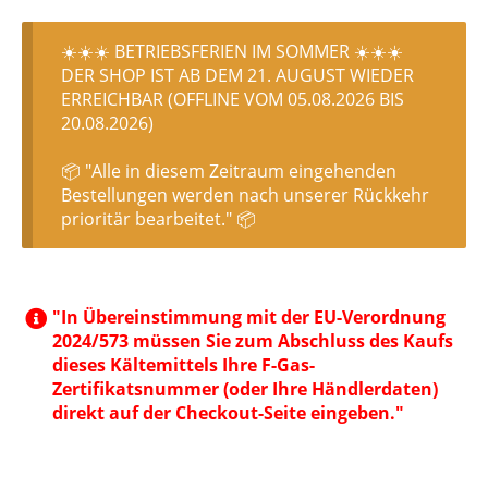
☀️☀️☀️ BETRIEBSFERIEN IM SOMMER ☀️☀️☀️
DER SHOP IST AB DEM 21. AUGUST WIEDER
ERREICHBAR (OFFLINE VOM 05.08.2026 BIS
20.08.2026)
📦 "Alle in diesem Zeitraum eingehenden
Bestellungen werden nach unserer Rückkehr
prioritär bearbeitet." 📦
"In Übereinstimmung mit der EU-Verordnung
2024/573 müssen Sie zum Abschluss des Kaufs
dieses Kältemittels Ihre F-Gas-
Zertifikatsnummer (oder Ihre Händlerdaten)
direkt auf der Checkout-Seite eingeben."