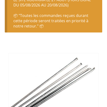
DU 05/08/2026 AU 20/08/2026)
📦 "Toutes les commandes reçues durant
cette période seront traitées en priorité à
notre retour." 📦