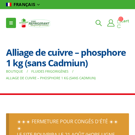
FRANÇAIS
Cart
Alliage de cuivre – phosphore
1 kg (sans Cadmiun)
BOUTIQUE
FLUIDES FRIGORIGÈNES
ALLIAGE DE CUIVRE – PHOSPHORE 1 KG (SANS CADMIUN)
☀️☀️☀️ FERMETURE POUR CONGÉS D'ÉTÉ ☀️☀️
☀️
LE SITE ROUVRIRA LE 21 AOÛT (HORS LIGNE