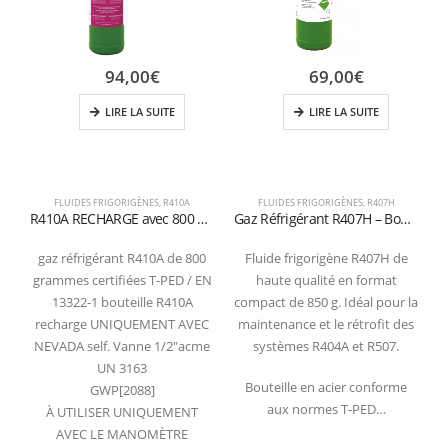
94,00
€
69,00
€
LIRE LA SUITE
LIRE LA SUITE
FLUIDES FRIGORIGÈNES
,
R410A
FLUIDES FRIGORIGÈNES
,
R407H
R410A RECHARGE avec 800 grammes pour le diagnostic et le conditionnement valve de recharge 1/2 Acme
Gaz Réfrigérant R407H – Bouteille 850 g (1L) – Vanne 1/4″ SAE –
gaz réfrigérant R410A de 800
Fluide frigorigène R407H de
grammes certifiées T-PED / EN
haute qualité en format
13322-1 bouteille R410A
compact de 850 g. Idéal pour la
recharge UNIQUEMENT AVEC
maintenance et le rétrofit des
p
NEVADA self. Vanne 1/2″acme
systèmes R404A et R507.
UN 3163
Bouteille en acier conforme
GWP[2088]
aux normes T-PED…
À UTILISER UNIQUEMENT
AVEC LE MANOMÈTRE