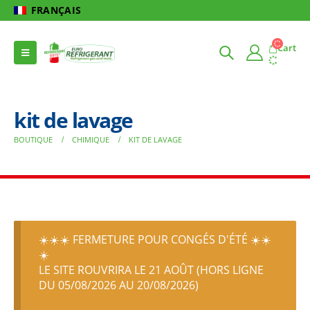
FRANÇAIS
Cart
kit de lavage
BOUTIQUE
CHIMIQUE
KIT DE LAVAGE
☀️☀️☀️ FERMETURE POUR CONGÉS D'ÉTÉ ☀️☀️
☀️
LE SITE ROUVRIRA LE 21 AOÛT (HORS LIGNE
DU 05/08/2026 AU 20/08/2026)