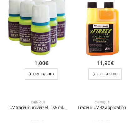
1,00
€
11,90
€
LIRE LA SUITE
LIRE LA SUITE
CHIMIQUE
CHIMIQUE
UV traceur universel – 7,5 ml 6 Pz
Traceur UV 32 application
———–
————
R