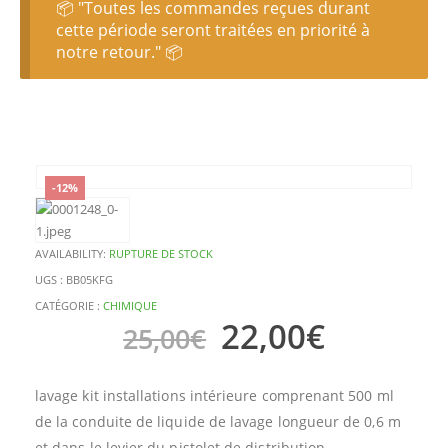
📦 "Toutes les commandes reçues durant
cette période seront traitées en priorité à
notre retour." 📦
-12%
AVAILABILITY:
RUPTURE DE STOCK
UGS :
BB05KFG
CATÉGORIE :
CHIMIQUE
22,00
€
25,00
€
lavage kit installations intérieure comprenant 500 ml
de la conduite de liquide de lavage longueur de 0,6 m
et dans le levier du pistolet de distribution