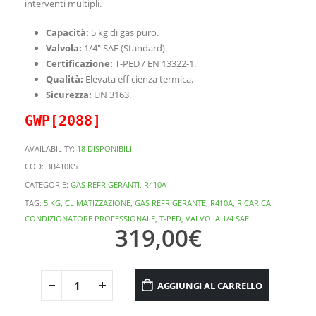
interventi multipli.
Capacità:
5 kg di gas puro.
Valvola:
1/4″ SAE (Standard).
Certificazione:
T-PED / EN 13322-1.
Qualità:
Elevata efficienza termica.
Sicurezza:
UN 3163.
GWP[2088]
AVAILABILITY:
18 DISPONIBILI
COD:
BB410K5
CATEGORIE:
GAS REFRIGERANTI
,
R410A
TAG:
5 KG
,
CLIMATIZZAZIONE
,
GAS REFRIGERANTE
,
R410A
,
RICARICA
CONDIZIONATORE PROFESSIONALE
,
T-PED
,
VALVOLA 1/4 SAE
319,00
€
AGGIUNGI AL CARRELLO