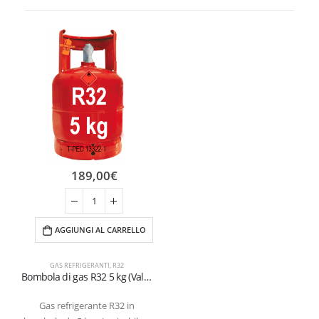
189,00
€
AGGIUNGI AL CARRELLO
GAS REFRIGERANTI
,
R32
Bombola di gas R32 5 kg (Valvola W21,7×1/14″) SX
Gas refrigerante R32 in