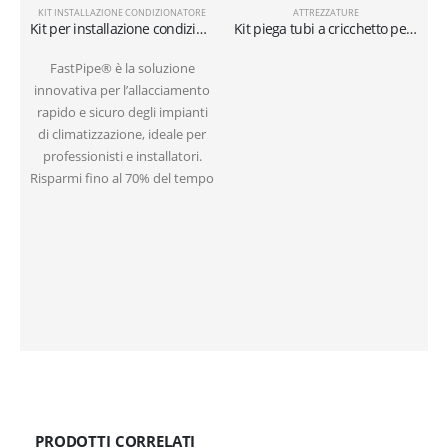
KIT INSTALLAZIONE CONDIZIONATORE
ATTREZZATURE
Kit per installazione condizionatori a muro con tubi da 6 metri 1/4″+3/8″SAE
Kit piega tubi a cricchetto per tubi in millimetri
FastPipe® è la soluzione
innovativa per l’allacciamento
i
rapido e sicuro degli impianti
di climatizzazione, ideale per
professionisti e installatori.
Risparmi fino al 70% del tempo
PRODOTTI CORRELATI