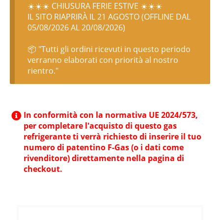
☀️☀️☀️ CHIUSURA FERIE ESTIVE ☀️☀️☀️
IL SITO RIAPRIRÀ IL 21 AGOSTO (OFFLINE DAL
05/08/2026 AL 20/08/2026)
📦 "Tutti gli ordini ricevuti in questo periodo
verranno elaborati con priorità al nostro
rientro."
In conformità con la normativa UE 2024/573,
per completare l'acquisto di questo gas
refrigerante ti verrà richiesto di inserire il tuo
numero di patentino F-Gas (o i dati come
rivenditore) direttamente nella pagina di
checkout.