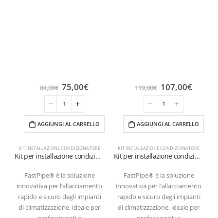
75,00
€
107,00
€
84,00
€
119,00
€
AGGIUNGI AL CARRELLO
AGGIUNGI AL CARRELLO
KIT INSTALLAZIONE CONDIZIONATORE
KIT INSTALLAZIONE CONDIZIONATORE
Kit per installazione condizionatori a terra con tubi da 3 metri 1/4″ + 3/8″ SAE
Kit per installazione condizionatori a terra con tubi da 6 metri 1/4″+3/8″ SAE
FastPipe® è la soluzione
FastPipe® è la soluzione
innovativa per l’allacciamento
innovativa per l’allacciamento
i
rapido e sicuro degli impianti
rapido e sicuro degli impianti
di climatizzazione, ideale per
di climatizzazione, ideale per