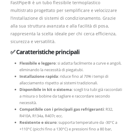
FastPipe® è un tubo flessibile termoplastico
multistrato progettato per semplificare e velocizzare
l’installazione di sistemi di condizionamento. Grazie
alla sua struttura avanzata e alla facilità di posa,
rappresenta la scelta ideale per chi cerca efficienza,
sicurezza e versatilità.
✅ Caratteristiche principali
Flessibile e leggero
: si adatta facilmente a curve e angoli,
eliminando la necessità di piegatubi.
Installazione rapida
: riduce fino al
70%
i tempi di
allacciamento rispetto ai sistemi tradizionali.
Disponibile in kit o sistema
: scegli tra tubi già raccordati
a misura o bobine da tagliare e raccordare secondo
necessità.
Compatibile con i principali gas refrigeranti
: R32,
R410A, R134a, R407c ecc.
Resistente e sicuro
: supporta temperature da -30°C a
+110°C (picchi fino a 130°C) e pressioni fino a 80 bar,