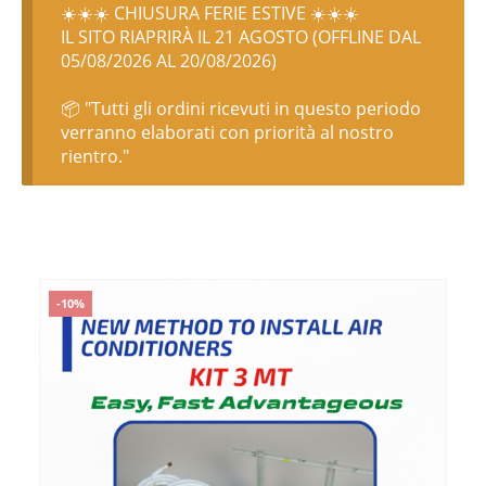
☀️☀️☀️ CHIUSURA FERIE ESTIVE ☀️☀️☀️
IL SITO RIAPRIRÀ IL 21 AGOSTO (OFFLINE DAL
05/08/2026 AL 20/08/2026)
📦 "Tutti gli ordini ricevuti in questo periodo
verranno elaborati con priorità al nostro
rientro."
-10%