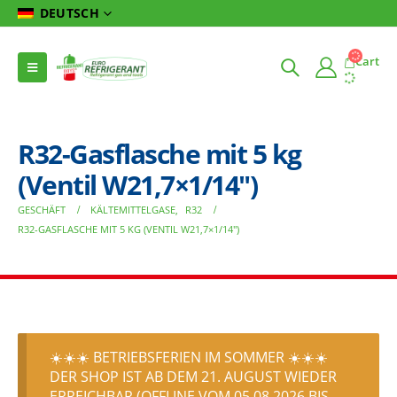
DEUTSCH
Cart
R32-Gasflasche mit 5 kg
(Ventil W21,7×1/14″)
GESCHÄFT
KÄLTEMITTELGASE
,
R32
R32-GASFLASCHE MIT 5 KG (VENTIL W21,7×1/14″)
☀️☀️☀️ BETRIEBSFERIEN IM SOMMER ☀️☀️☀️
DER SHOP IST AB DEM 21. AUGUST WIEDER
ERREICHBAR (OFFLINE VOM 05.08.2026 BIS