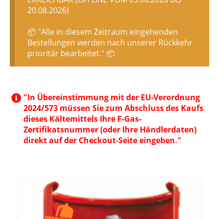
20.08.2026)
📦 "Alle in diesem Zeitraum eingehenden
Bestellungen werden nach unserer Rückkehr
prioritär bearbeitet." 📦
"In Übereinstimmung mit der EU-Verordnung
2024/573 müssen Sie zum Abschluss des Kaufs
dieses Kältemittels Ihre F-Gas-
Zertifikatsnummer (oder Ihre Händlerdaten)
direkt auf der Checkout-Seite eingeben."