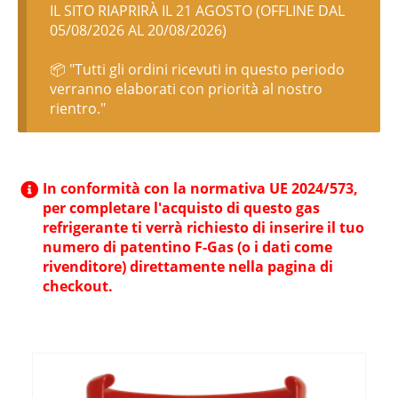
IL SITO RIAPRIRÀ IL 21 AGOSTO (OFFLINE DAL
05/08/2026 AL 20/08/2026)
📦 "Tutti gli ordini ricevuti in questo periodo
verranno elaborati con priorità al nostro
rientro."
In conformità con la normativa UE 2024/573,
per completare l'acquisto di questo gas
refrigerante ti verrà richiesto di inserire il tuo
numero di patentino F-Gas (o i dati come
rivenditore) direttamente nella pagina di
checkout.