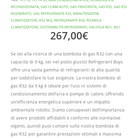
RICONDIZIONATA
,
GAS CLIMA AUTO
,
GAS FRIGORISTA
,
GAS R32
,
GAS R32
RIGENERATO
,
GAS REFRIGERANTE R32
,
MANUTENZIONE
CLIMATIZZATORI
,
R32 9KG
,
REFRIGERANTE R32
,
RICARICA
CLIMATIZZATORE
,
SOSTENIBILITÀ REFRIGERANTI
,
VALVOLA W21
,
W21
267,00
€
Se sei alla ricerca di una bombola di gas R32 con una
capacità di 9 kg, sei nel posto giusto! Refrigerant Boys
offre una vasta gamma di refrigeranti di alta qualità
per soddisfare le tue esigenze. La nostra bombola di
gas R32 da 9 kg è ideale per l’uso in sistemi di
condizionamento dell’aria e pompe di calore, offrendo
un’efficienza energetica superiore e un impatto
ambientale ridotto. Siamo consapevoli dell’importanza
di avere prodotti affidabili e conformi alle normative
vigenti, quindi puoi contare sulla nostra bombola di
gas R32 per garantire prestazioni ottimali e massima