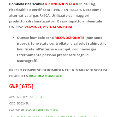
Bombola ricaricabile
RICONDIZIONATA
R32 da 9 kg,
ricaricabile e certificata T-PED / EN 13322-1. Nato come
alternativa al gas R410A. Utilizzato dai maggiori
produttori di climatizzatori. Basso impatto ambientale
UN 3252.
Valvola 21,7″ x 1/14 SINISTRA
Queste bombole sono
RICONDIZIONATE
(non sono
nuove). Sono state controllate le valvole i rubinetti e
bonificate all’interno e riempiti con nuovo gas.
Esternamente possono presentare segni di
usura/graffi.
PREZZO COMPRESO DI BOMBOLA CHE RIMARRA’ DI VOSTRA
PROPRIETA
RICARICA BOMBOLE
GWP[675]
AVAILABILITY:
ESAURITO
COD:
BB32K9U
CATEGORIE:
GAS REFRIGERANTI
,
R32
TAG:
7X1/14
,
7X1/14 SX
,
ARIA CONDIZIONATA R32
,
BOMBOLA R32