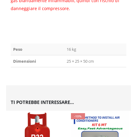
gas blandamente infiammabili, quindi con rischio di
danneggiare il compressore.
Peso
16 kg
Dimensioni
25 × 25 × 50 cm
TI POTREBBE INTERESSARE…
-10%