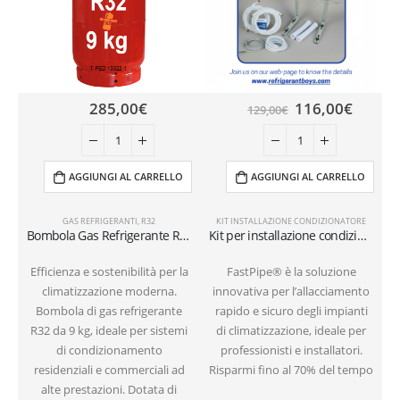
285,00
€
116,00
€
129,00
€
AGGIUNGI AL CARRELLO
AGGIUNGI AL CARRELLO
GAS REFRIGERANTI
,
R32
KIT INSTALLAZIONE CONDIZIONATORE
Bombola Gas Refrigerante R32 – 9 kg (Valvola W21,7 × 1/14″ SX) – Ricaricabile
Kit per installazione condizionatori a muro con tubi da 6 metri 1/4″+3/8″SAE
Efficienza e sostenibilità per la
FastPipe® è la soluzione
climatizzazione moderna.
innovativa per l’allacciamento
i
Bombola di gas refrigerante
rapido e sicuro degli impianti
R32 da 9 kg, ideale per sistemi
di climatizzazione, ideale per
di condizionamento
professionisti e installatori.
residenziali e commerciali ad
Risparmi fino al 70% del tempo
alte prestazioni. Dotata di