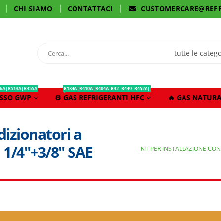
CHI SIAMO
CONTATTACI
CUSTOMERCARE@REFR
6A|R513A|R455A
R134A|R410A|R404A|R32|R449|R452A|
ASSO GWP
⚙️ GAS REFRIGERANTI HFC
🔥 GAS NATURA
dizionatori a
i 1/4″+3/8″ SAE
KIT PER INSTALLAZIONE CON