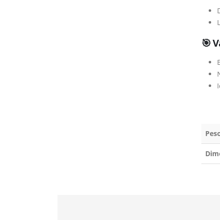
D
🎯 V
E
I
Pes
Dim