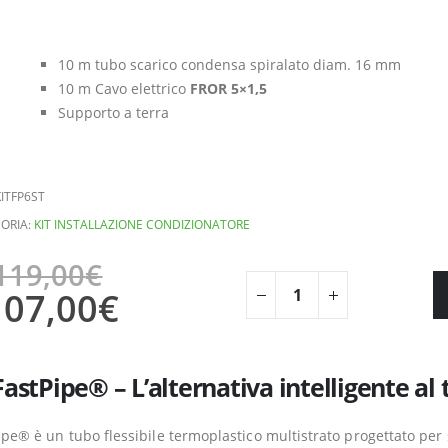
10 m tubo scarico condensa spiralato diam. 16 mm
10 m Cavo elettrico
FROR 5×1,5
Supporto a terra
ITFP6ST
ORIA:
KIT INSTALLAZIONE CONDIZIONATORE
119,00
€
107,00
€
FastPipe® – L’alternativa intelligente al
ipe® è un tubo flessibile termoplastico multistrato progettato per s