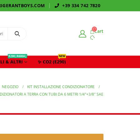
IGERANTBOYS.COM
+39 334 742 7820
Cart
R290|R600A|
NEW
LI & ALTRI
✨ CO2 (E290)
NEGOZIO
KIT INSTALLAZIONE CONDIZIONATORE
DIZIONATORI A TERRA CON TUBI DA 6 METRI 1/4″+3/8″ SAE