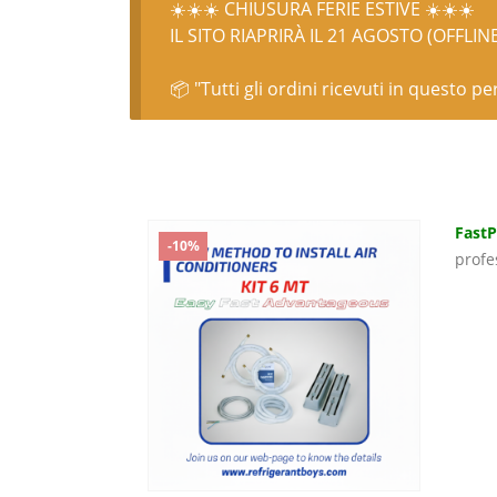
☀️☀️☀️ CHIUSURA FERIE ESTIVE ☀️☀️☀️
IL SITO RIAPRIRÀ IL 21 AGOSTO (OFFLIN
📦 "Tutti gli ordini ricevuti in questo p
Fast
-10%
profes