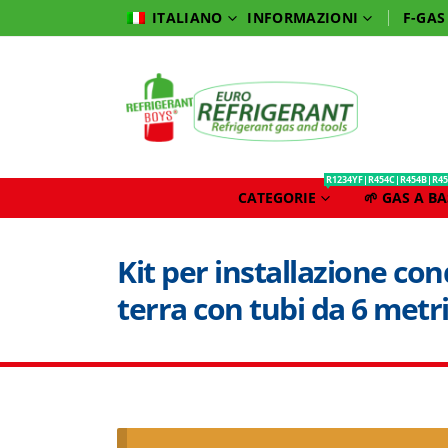
INFORMAZIONI
F-GAS
ITALIANO
R1234YF|R454C|R454B|R45
CATEGORIE
🌱 GAS A B
Kit per installazione con
terra con tubi da 6 metr