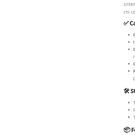
siste
chi ce
✅ Ca
F
🛠 S
📦 F