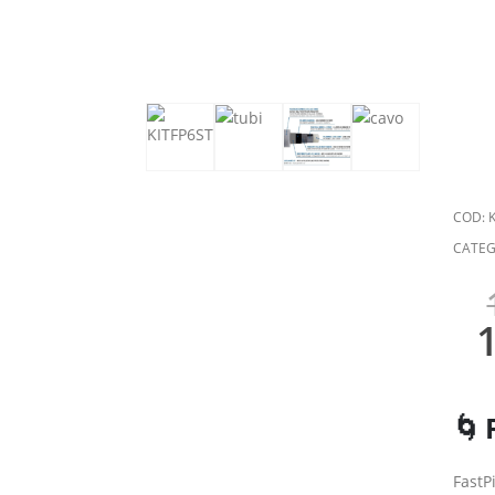
COD:
K
CATEG
🌀 
FastP