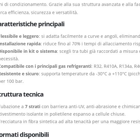
mi di condizionamento. Grazie alla sua struttura avanzata e alla fac
rca efficienza, sicurezza e versatilità.
ratteristiche principali
lessibile e leggero
: si adatta facilmente a curve e angoli, eliminand
Installazione rapida
: riduce fino al
70%
i tempi di allacciamento risp
Disponibile in kit o sistema
: scegli tra tubi già raccordati a misur
necessità.
Compatibile con i principali gas refrigeranti
: R32, R410A, R134a, R4
Resistente e sicuro
: supporta temperature da -30°C a +110°C (picchi 
per 100 bar.
truttura tecnica
Tubazione a
7 strati
con barriera anti-UV, anti-abrasione e chimica
Rivestimento isolante in polietilene espanso a cellule chiuse.
Trecciatura in fibra sintetica ad alta tenacità per una maggiore res
ormati disponibili