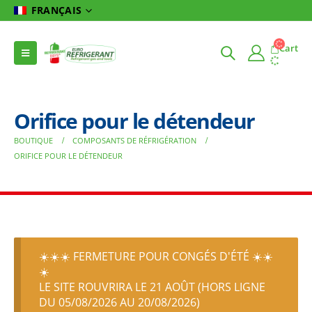
FRANÇAIS
Cart
Orifice pour le détendeur
BOUTIQUE
COMPOSANTS DE RÉFRIGÉRATION
ORIFICE POUR LE DÉTENDEUR
☀️☀️☀️ FERMETURE POUR CONGÉS D'ÉTÉ ☀️☀️
☀️
LE SITE ROUVRIRA LE 21 AOÛT (HORS LIGNE
DU 05/08/2026 AU 20/08/2026)