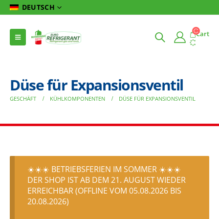
DEUTSCH
Cart
Düse für Expansionsventil
GESCHÄFT
KÜHLKOMPONENTEN
DÜSE FÜR EXPANSIONSVENTIL
☀️☀️☀️ BETRIEBSFERIEN IM SOMMER ☀️☀️☀️
DER SHOP IST AB DEM 21. AUGUST WIEDER
ERREICHBAR (OFFLINE VOM 05.08.2026 BIS
20.08.2026)