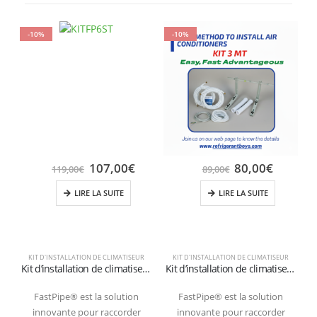
-10%
-10%
107,00
€
80,00
€
119,00
€
89,00
€
LIRE LA SUITE
LIRE LA SUITE
KIT D'INSTALLATION DE CLIMATISEUR
KIT D'INSTALLATION DE CLIMATISEUR
Kit d’installation de climatiseurs au sol avec tuyaux de 6 mètres 1/4″+3/8″SAE
Kit d’installation de climatiseurs muraux avec tuyaux de 3 mètres 1/4″+3/8″SAE
FastPipe® est la solution
FastPipe® est la solution
innovante pour raccorder
innovante pour raccorder