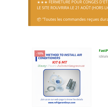
☀️☀️☀️ FERMETURE POUR CONGÉS D'ÉTÉ
LE SITE ROUVRIRA LE 21 AOÛT (HORS L
📦 "Toutes les commandes reçues durant
Fast
-10%
idéal