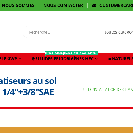
I NOUS SOMMES
NOUS CONTACTER
CUSTOMERCAR
R134A|R410A|R404A|R32|R449|R452A|
IBLE GWP
⚙️FLUIDES FRIGORIGÈNES HFC
🔥NATURELS
atiseurs au sol
 1/4″+3/8″SAE
KIT D’INSTALLATION DE CLIM