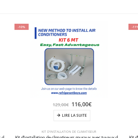
-10%
-11
116,00
€
129,00
€
LIRE LA SUITE
KIT D'INSTALLATION DE CLIMATISEUR
Kit d’installation de climatiseurs muraux avec tuyaux de 3 mètres 1/4″+3/8″SAE
Kit d’installation de climatiseurs muraux avec tuyaux de 6 mètres 1/4″+3/8″SAE