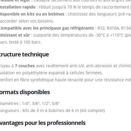
Installation rapide
: réduit jusqu’à
70 %
le temps de raccordement pa
Disponible en kits ou en bobines
: choisissez des longueurs pré-r
raccorder selon vos besoins.
Compatible avec les principaux gaz réfrigérants
: R32, R410A, R13
Résistant et sûr
: supporte des températures de -30°C à +110°C (pic
ars, testé à 100 bars.
tructure technique
Tuyau à
7 couches
avec revêtement anti-UV, anti-abrasion et chimi
Isolation en polyéthylène expansé à cellules fermées.
Renfort en fibre synthétique haute ténacité pour une résistance m
ormats disponibles
iamètres : 1/4″, 3/8″, 1/2″, 5/8″
Longueurs : kits de 3 m à bobines de 6 m (Kit complet)
vantages pour les professionnels