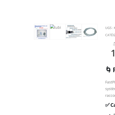
UGS :
CATÉG
🌀 
FastP
systè
racco
✅ Ca
F