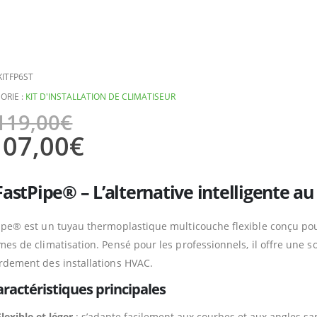
KITFP6ST
ORIE :
KIT D'INSTALLATION DE CLIMATISEUR
119,00
€
107,00
€
FastPipe® – L’alternative intelligente au
ipe® est un tuyau thermoplastique multicouche flexible conçu pour 
mes de climatisation. Pensé pour les professionnels, il offre une sol
rdement des installations HVAC.
ractéristiques principales
lexible et léger
: s’adapte facilement aux courbes et aux angles san