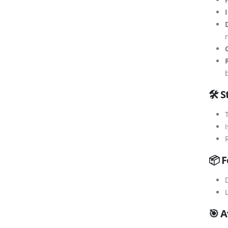
b
🛠 S
📦 F
D
🎯 A