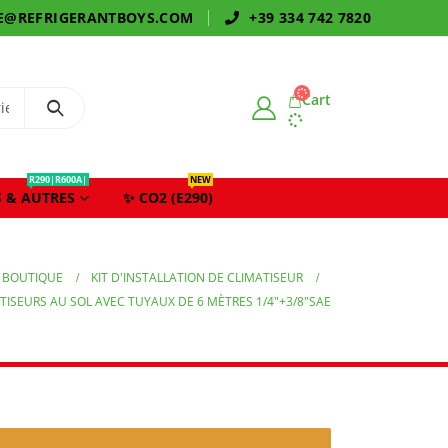
E@REFRIGERANTBOYS.COM
+39 334 742 7820
Cart
R290|R600A|
NEW
 & AUTRES
✨ CO2 (E290)
BOUTIQUE
KIT D'INSTALLATION DE CLIMATISEUR
ATISEURS AU SOL AVEC TUYAUX DE 6 MÈTRES 1/4″+3/8″SAE