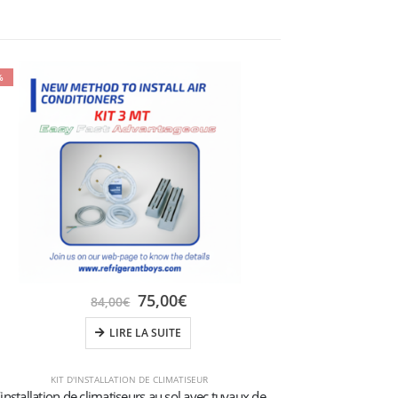
%
75,00
€
84,00
€
LIRE LA SUITE
KIT D'INSTALLATION DE CLIMATISEUR
Kit d’installation de climatiseurs au sol avec tuyaux de 3 mètres 1/4″+3/8″SAE