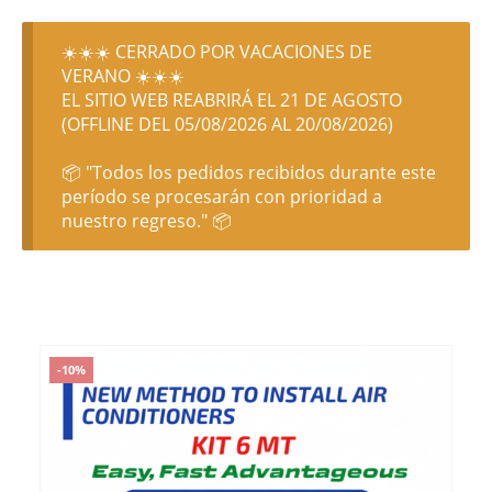
☀️☀️☀️ CERRADO POR VACACIONES DE
VERANO ☀️☀️☀️
EL SITIO WEB REABRIRÁ EL 21 DE AGOSTO
(OFFLINE DEL 05/08/2026 AL 20/08/2026)
📦 "Todos los pedidos recibidos durante este
período se procesarán con prioridad a
nuestro regreso." 📦
-10%