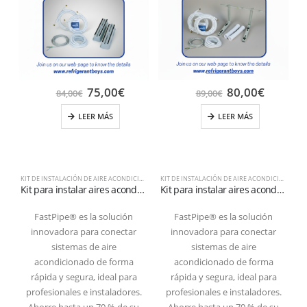
75,00
€
80,00
€
84,00
€
89,00
€
LEER MÁS
LEER MÁS
KIT DE INSTALACIÓN DE AIRE ACONDICIONADO
KIT DE INSTALACIÓN DE AIRE ACONDICIONADO
Kit para instalar aires acondicionados en suelo con tubería de 3 metros 1/4″+3/8″SAE
Kit para instalar aires acondicionados de pared con tubería de 3 metros 1/4″+3/8″SAE
FastPipe® es la solución
FastPipe® es la solución
innovadora para conectar
innovadora para conectar
sistemas de aire
sistemas de aire
acondicionado de forma
acondicionado de forma
rápida y segura, ideal para
rápida y segura, ideal para
profesionales e instaladores.
profesionales e instaladores.