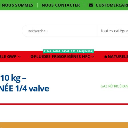
I NOUS SOMMES
NOUS CONTACTER
CUSTOMERCAR
R134A|R410A|R404A|R32|R449|R452A|
IBLE GWP
⚙️FLUIDES FRIGORIGÈNES HFC
🔥NATURELS
10 kg –
ÉE 1/4 valve
GAZ RÉFRIGÉRAN