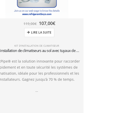
107,00
€
119,00
€
LIRE LA SUITE
KIT D'INSTALLATION DE CLIMATISEUR
KIT
Kit d’installation de climatiseurs au sol avec tuyaux de 6 mètres 1/4″+3/8″SAE
tPipe® est la solution innovante pour raccorder
FastPipe® est l
pidement et en toute sécurité les systèmes de
rapidement et
matisation, idéale pour les professionnels et les
climatisation, 
installateurs. Gagnez jusqu’à 70 % de temps.
installateur
…