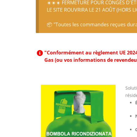
☀️☀️☀️ FERMETURE POUR CONGÉS D'ÉTÉ
LE SITE ROUVRIRA LE 21 AOÛT (HORS L
📦 "Toutes les commandes reçues durant
"Conformément au règlement UE 2024/573
Gas (ou vos informations de revendeu
Solut
réside
É