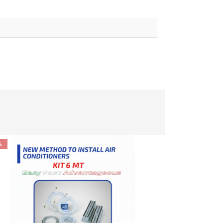
%
-10%