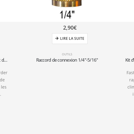
2,90
€
LIRE LA SUITE
OUTILS
Kit d’installation de climatiseurs muraux avec tuyaux de 3 mètres 1/4″+3/8″SAE
Raccord de connexion 1/4″-5/16″
rder
Fas
 de
ra
 les
cli
.