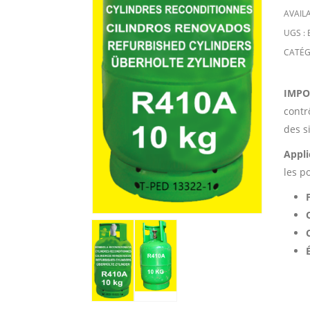
AVAILA
UGS :
CATÉG
IMPO
contr
des s
Appli
les p
F
Q