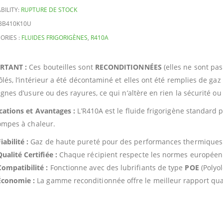
BILITY:
RUPTURE DE STOCK
BB410K10U
ORIES :
FLUIDES FRIGORIGÈNES
,
R410A
RTANT :
Ces bouteilles sont
RECONDITIONNÉES
(elles ne sont pas
ôlés, l’intérieur a été décontaminé et elles ont été remplies de ga
ignes d’usure ou des rayures, ce qui n’altère en rien la sécurité ou
cations et Avantages :
L’R410A est le fluide frigorigène standard 
ompes à chaleur.
iabilité :
Gaz de haute pureté pour des performances thermiques
ualité Certifiée :
Chaque récipient respecte les normes europée
Compatibilité :
Fonctionne avec des lubrifiants de type
POE
(Polyol
Économie :
La gamme reconditionnée offre le meilleur rapport qua