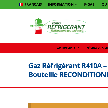
INFORMATION
F-GAS
QU
FRANÇAIS
CATÉGORIE
🌱GAZ À FA
Gaz Réfrigérant R410A – 
Bouteille RECONDITIONN