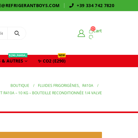
E@REFRIGERANTBOYS.COM
+39 334 742 7820
Cart
R290|R600A|
NEW
 & AUTRES
✨ CO2 (E290)
BOUTIQUE
FLUIDES FRIGORIGÈNES
,
R410A
T R410A – 10 KG – BOUTEILLE RECONDITIONNÉE 1/4 VALVE