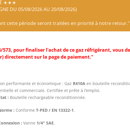
 ☀️☀️☀️
IGNE DU 05/08/2026 AU 20/08/2026)
 cette période seront traitées en priorité à notre retour."
, pour finaliser l'achat de ce gaz réfrigérant, vous dev
r) directement sur la page de paiement."
ion performante et économique : Gaz
R410A
en bouteille reconditio
ntielle et commerciale. Certifiée et prête à l’emploi.
tat :
Bouteille rechargeable reconditionnée.
Norme :
Conforme
T-PED / EN 13322-1
.
Connexion :
Vanne
1/4″ SAE
.