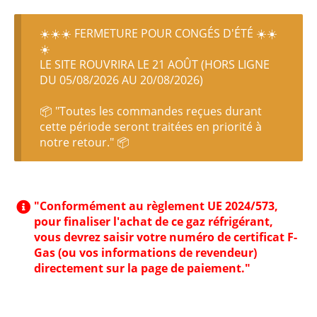
☀️☀️☀️ FERMETURE POUR CONGÉS D'ÉTÉ ☀️☀️
☀️
LE SITE ROUVRIRA LE 21 AOÛT (HORS LIGNE
DU 05/08/2026 AU 20/08/2026)
📦 "Toutes les commandes reçues durant
cette période seront traitées en priorité à
notre retour." 📦
"Conformément au règlement UE 2024/573,
pour finaliser l'achat de ce gaz réfrigérant,
vous devrez saisir votre numéro de certificat F-
Gas (ou vos informations de revendeur)
directement sur la page de paiement."