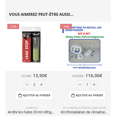
VOUS AIMEREZ PEUT-ÊTRE AUSSI…
-11%
-10%
13,90
€
116,00
€
15,70
€
129,00
€
AJOUTER AU PANIER
AJOUTER AU PANIER
CHIMIQUE
KIT D'INSTALLATION DE CLIMATISEUR
Arrête les fuites 30 ml réfrigération
Kit d’installation de climatiseurs muraux avec tuyaux de 6 mètres 1/4″+3/8″SAE