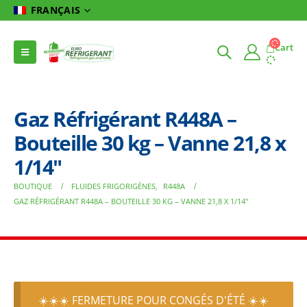
FRANÇAIS
Cart
Gaz Réfrigérant R448A –
Bouteille 30 kg – Vanne 21,8 x
1/14″
BOUTIQUE
FLUIDES FRIGORIGÈNES
,
R448A
GAZ RÉFRIGÉRANT R448A – BOUTEILLE 30 KG – VANNE 21,8 X 1/14″
☀️☀️☀️ FERMETURE POUR CONGÉS D'ÉTÉ ☀️☀️