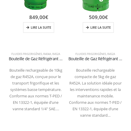
849,00
€
509,00
€
LIRE LA SUITE
LIRE LA SUITE
FLUIDES FRIGORIGÈNES
,
R404A
,
R452A
FLUIDES FRIGORIGÈNES
,
R452A
Bouteille de Gaz Réfrigérant R452A – 10kg – (T-PED) – Vanne 1/4″ SAE
Bouteille de Gaz Réfrigérant R452A – 5kg – (T-PED) – Vanne 1/4″ SAE
Bouteille rechargeable de 10kg
Bouteille rechargeable
de gaz R452A, conçue pour le
compacte de 5kg de gaz
transport frigorifique et les
R452A. La solution idéale pour
systèmes basse température.
les interventions rapides et la
s
Conforme aux normes T-PED /
maintenance mobile.
EN 13322-1, équipée d’une
Conforme aux normes T-PED /
vanne standard 1/4″ SAE….
EN 13322-1, équipée d’une
vanne standard…