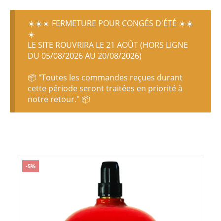
☀️☀️☀️ FERMETURE POUR CONGÉS D'ÉTÉ ☀️☀️
☀️
LE SITE ROUVRIRA LE 21 AOÛT (HORS LIGNE
DU 05/08/2026 AU 20/08/2026)
📦 "Toutes les commandes reçues durant
cette période seront traitées en priorité à
notre retour." 📦
-5%