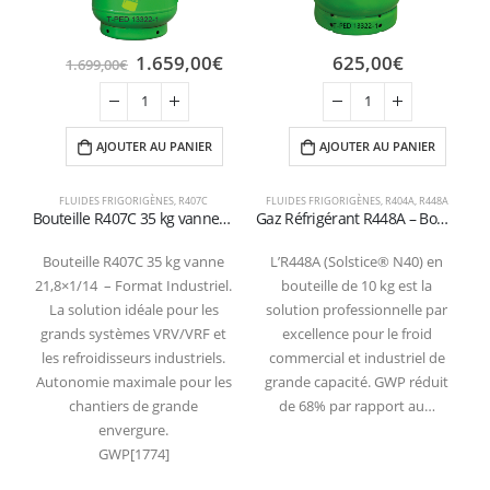
1.659,00
€
625,00
€
1.699,00
€
AJOUTER AU PANIER
AJOUTER AU PANIER
FLUIDES FRIGORIGÈNES
,
R407C
FLUIDES FRIGORIGÈNES
,
R404A
,
R448A
Bouteille R407C 35 kg vanne 21,8×1/14 – Format Industriel.
Gaz Réfrigérant R448A – Bouteille Rechargeable 10 kg vanne1/4 SAE
Bouteille R407C 35 kg vanne
L’R448A (Solstice® N40) en
21,8×1/14 – Format Industriel.
bouteille de 10 kg est la
g
La solution idéale pour les
solution professionnelle par
grands systèmes VRV/VRF et
excellence pour le froid
m
les refroidisseurs industriels.
commercial et industriel de
o
Autonomie maximale pour les
grande capacité. GWP réduit
chantiers de grande
de 68% par rapport au…
envergure.
GWP[1774]