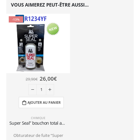
VOUS AIMEREZ PEUT-ÊTRE AUSSI…
-13%
26,00
€
29,90
€
AJOUTER AU PANIER
CHIMIQUE
Super Seal” bouchon total avec raccord rapide pour réfrigération Car R1234YF
Obturateur de fuite “Super