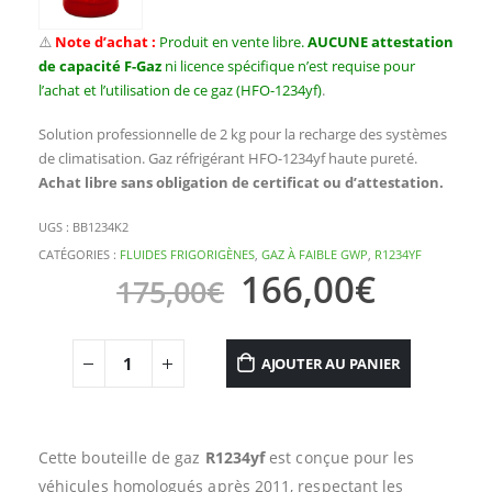
⚠️
Note d’achat :
Produit en vente libre.
AUCUNE attestation
de capacité F-Gaz
ni licence spécifique n’est requise pour
l’achat et l’utilisation de ce gaz (HFO-1234yf)
.
Solution professionnelle de 2 kg pour la recharge des systèmes
de climatisation. Gaz réfrigérant HFO-1234yf haute pureté.
Achat libre sans obligation de certificat ou d’attestation.
UGS :
BB1234K2
CATÉGORIES :
FLUIDES FRIGORIGÈNES
,
GAZ À FAIBLE GWP
,
R1234YF
166,00
€
175,00
€
AJOUTER AU PANIER
Cette bouteille de gaz
R1234yf
est conçue pour les
véhicules homologués après 2011, respectant les