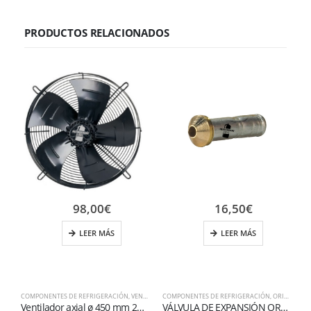
PRODUCTOS RELACIONADOS
98,00
€
16,50
€
LEER MÁS
LEER MÁS
COMPONENTES DE REFRIGERACIÓN
,
VENTILADORES AXIALES
COMPONENTES DE REFRIGERACIÓN
,
ORIFICIO PARA VÁLVULA DE EXPANSIÓN
C
Ventilador axial ø 450 mm 230 voltios 4 polos 1400 rpm aspiración
VÁLVULA DE EXPANSIÓN ORIFICIO BRIDA CONEXIÓN 01