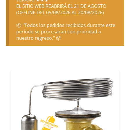
EL SITIO WEB REABRIRÁ EL 21 DE AGOSTO
(OFFLINE DEL 05/08/2026 AL 20/08/2026)
📦 "Todos los pedidos recibidos durante este
período se procesarán con prioridad a
nuestro regreso." 📦