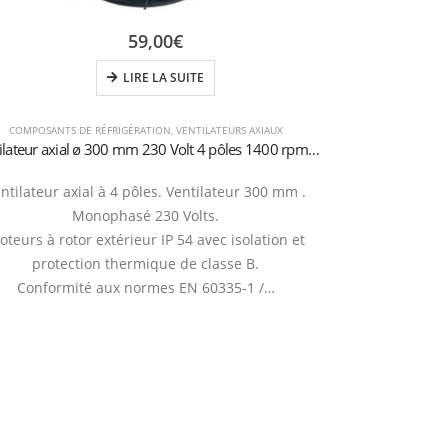
59,00
€
LIRE LA SUITE
COMPOSANTS DE RÉFRIGÉRATION
,
VENTILATEURS AXIAUX
COMPOSANTS DE
Ventilateur axial ø 300 mm 230 Volt 4 pôles 1400 rpm aspiration
ntilateur axial à 4 pôles. Ventilateur 300 mm .
Monophasé 230 Volts.
Ventilateur 
teurs à rotor extérieur IP 54 avec isolation et
conçu pour re
protection thermique de classe B.
comptoirs réfri
Conformité aux normes EN 60335-1 /…
et les
Fixation Pe