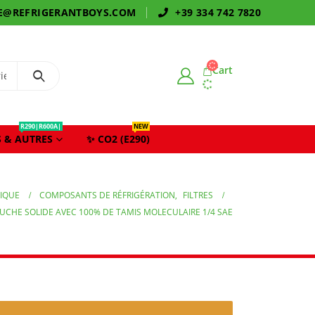
E@REFRIGERANTBOYS.COM
+39 334 742 7820
Cart
R290|R600A|
NEW
 & AUTRES
✨ CO2 (E290)
IQUE
COMPOSANTS DE RÉFRIGÉRATION
,
FILTRES
OUCHE SOLIDE AVEC 100% DE TAMIS MOLECULAIRE 1/4 SAE