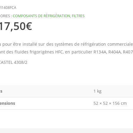
FI1408FCA
ORIES :
COMPOSANTS DE RÉFRIGÉRATION
,
FILTRES
17,50
€
 pour être installé sur des systèmes de réfrigération commerciale e
sant des fluides frigorigènes HFC, en particulier R134A, R404A, R4
CASTEL 4308/2
s
1 kg
ensions
52 × 52 × 156 cm