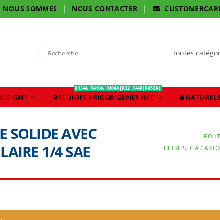
I NOUS SOMMES
NOUS CONTACTER
CUSTOMERCAR
R134A|R410A|R404A|R32|R449|R452A|
IBLE GWP
⚙️FLUIDES FRIGORIGÈNES HFC
🔥NATURELS
E SOLIDE AVEC
BOUT
AIRE 1/4 SAE
FILTRE SEC A CART