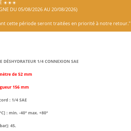
 ☀️☀️☀️
IGNE DU 05/08/2026 AU 20/08/2026)
 cette période seront traitées en priorité à notre retour."
RE DÉSHYDRATEUR 1/4 CONNEXION SAE
amètre de 52 mm
ngueur 156 mm
cord : 1/4 SAE
[°C] : min. -40° max. +80°
bar]: 45.