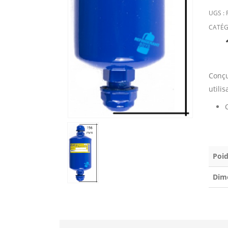
UGS :
CATÉG
Conçu
utili
Poid
Dim