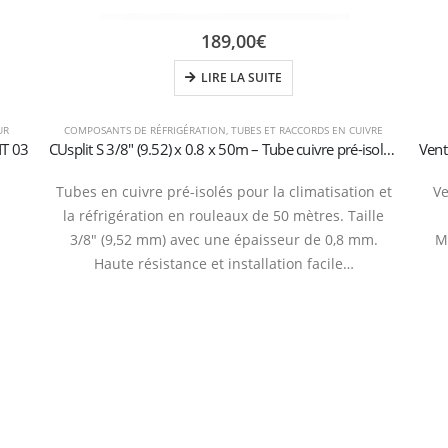
189,00
€
LIRE LA SUITE
UR
COMPOSANTS DE RÉFRIGÉRATION
,
TUBES ET RACCORDS EN CUIVRE
T 03
CUsplit S 3/8″ (9.52) x 0.8 x 50m – Tube cuivre pré-isolé en rouleau
Tubes en cuivre pré-isolés pour la climatisation et
Ve
la réfrigération en rouleaux de 50 mètres. Taille
3/8″ (9,52 mm) avec une épaisseur de 0,8 mm.
Mo
Haute résistance et installation facile…