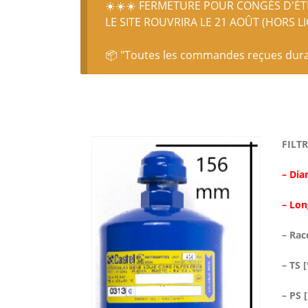
☀️☀️☀️ FERMETURE POUR CONGÉS D'ÉTÉ
LE SITE ROUVRIRA LE 21 AOÛT (HORS L
📦 "Toutes les commandes reçues durant
FILT
– Di
– Lo
– Rac
– TS 
– PS [