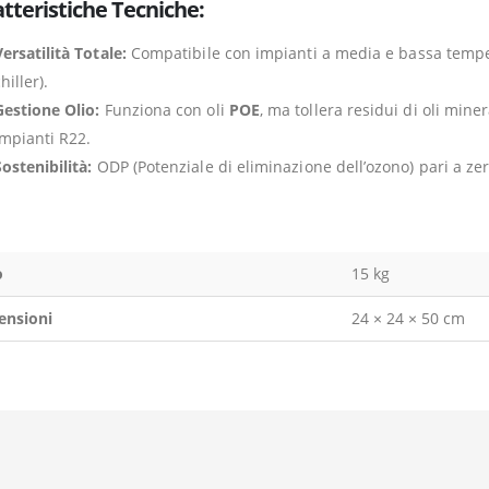
tteristiche Tecniche:
ersatilità Totale:
Compatibile con impianti a media e bassa tempera
hiller).
Gestione Olio:
Funziona con oli
POE
, ma tollera residui di oli mine
impianti R22.
ostenibilità:
ODP (Potenziale di eliminazione dell’ozono) pari a zer
o
15 kg
ensioni
24 × 24 × 50 cm