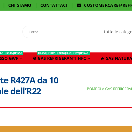
CHI SIAMO
CONTATTACI
CUSTOMERCARE@REFR
6A|R513A|R455A
R134A|R410A|R404A|R32|R449|R452A|
ASSO GWP
⚙️ GAS REFRIGERANTI HFC
🔥 GAS NATURA
te R427A da 10
le dell’R22
BOMBOLA GAS REFRIGERANT