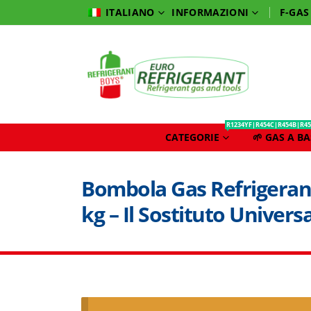
INFORMAZIONI
F-GAS
ITALIANO
R1234YF|R454C|R454B|R45
CATEGORIE
🌱 GAS A B
Bombola Gas Refrigeran
kg – Il Sostituto Universa