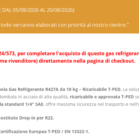
E DAL 05/08/2026 AL 20/08/2026)
eriodo verranno elaborati con priorità al nostro rientro."
573, per completare l'acquisto di questo gas refrigerante 
ome rivenditore) direttamente nella pagina di checkout.
la Gas Refrigerante R427A da 10 kg – Ricaricabile T-PED.
La soluz
ombola in acciaio di alta qualità,
ricaricabile e approvata T-PED
se
la standard 1/4″ SAE
,
offre massima sicurezza nel trasporto e nell’u
Sostituto Drop-in per R22.
Certificazione Europea T-PED / EN 13322-1.