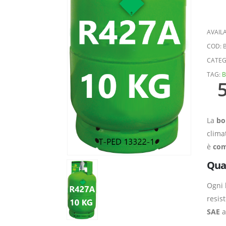
AVAILA
COD:
CATEG
TAG:
B
La
bo
clima
è
com
Qual
Ogni 
resis
SAE
a