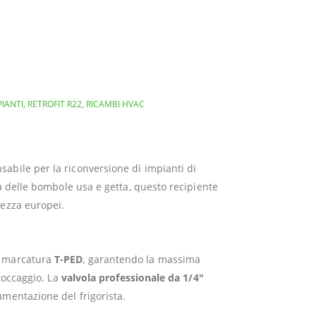
IANTI
,
RETROFIT R22
,
RICAMBI HVAC
abile per la riconversione di impianti di
za delle bombole usa e getta, questo recipiente
rezza europei.
a marcatura
T-PED
, garantendo la massima
stoccaggio. La
valvola professionale da 1/4″
mentazione del frigorista.