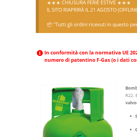
☀️☀️☀️ CHIUSURA FERIE ESTIVE ☀️☀️☀️
IL SITO RIAPRIRÀ IL 21 AGOSTO (OFFLIN
📦 "Tutti gli ordini ricevuti in questo p
In conformità con la normativa UE 2024/
numero di patentino F-Gas (o i dati c
Bombo
R22.
B
valvo