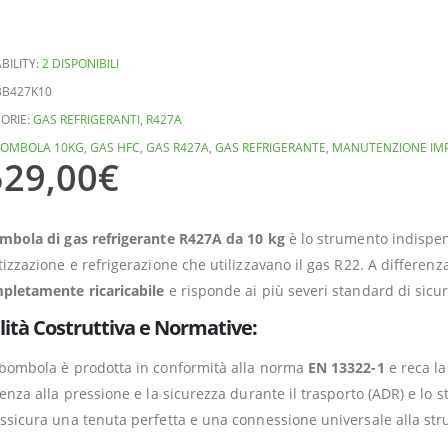
BILITY:
2 DISPONIBILI
BB427K10
ORIE:
GAS REFRIGERANTI
,
R427A
OMBOLA 10KG
,
GAS HFC
,
GAS R427A
,
GAS REFRIGERANTE
,
MANUTENZIONE IMP
529,00
€
mbola di gas refrigerante R427A da 10 kg
è lo strumento indispens
tizzazione e refrigerazione che utilizzavano il gas R22. A differen
pletamente ricaricabile
e risponde ai più severi standard di sicu
ità Costruttiva e Normative:
bombola è prodotta in conformità alla norma
EN 13322-1
e reca l
tenza alla pressione e la sicurezza durante il trasporto (ADR) e lo 
ssicura una tenuta perfetta e una connessione universale alla stru