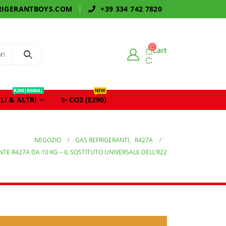
IGERANTBOYS.COM
+39 334 742 7820
Cart
R290|R600A|
NEW
LI & ALTRI
✨ CO2 (E290)
NEGOZIO
GAS REFRIGERANTI
,
R427A
E R427A DA 10 KG – IL SOSTITUTO UNIVERSALE DELL’R22