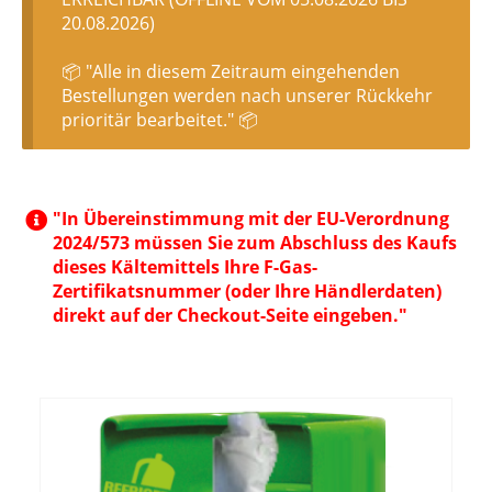
20.08.2026)
📦 "Alle in diesem Zeitraum eingehenden
Bestellungen werden nach unserer Rückkehr
prioritär bearbeitet." 📦
"In Übereinstimmung mit der EU-Verordnung
2024/573 müssen Sie zum Abschluss des Kaufs
dieses Kältemittels Ihre F-Gas-
Zertifikatsnummer (oder Ihre Händlerdaten)
direkt auf der Checkout-Seite eingeben."