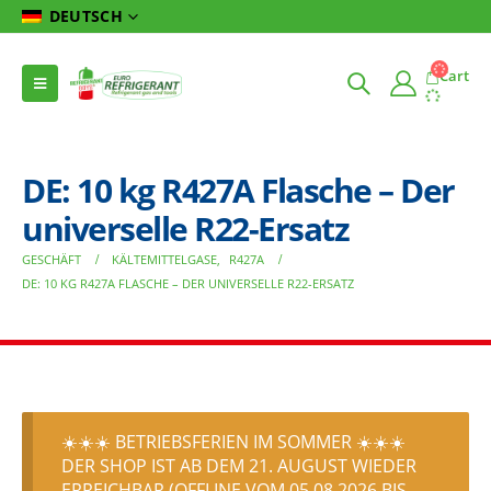
DEUTSCH
Cart
DE: 10 kg R427A Flasche – Der
universelle R22-Ersatz
GESCHÄFT
KÄLTEMITTELGASE
,
R427A
DE: 10 KG R427A FLASCHE – DER UNIVERSELLE R22-ERSATZ
☀️☀️☀️ BETRIEBSFERIEN IM SOMMER ☀️☀️☀️
DER SHOP IST AB DEM 21. AUGUST WIEDER
ERREICHBAR (OFFLINE VOM 05.08.2026 BIS