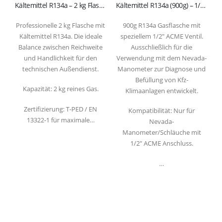
Kältemittel R134a – 2 kg Flasche (T-PED / EN 13322-1 zertifiziert)
Kältemittel R134a (900g) – 1/2″ ACME Ventil für Nevada-System
Professionelle 2 kg Flasche mit
900g R134a Gasflasche mit
Kältemittel R134a. Die ideale
speziellem 1/2″ ACME Ventil.
Balance zwischen Reichweite
Ausschließlich für die
z
und Handlichkeit für den
Verwendung mit dem Nevada-
technischen Außendienst.
Manometer zur Diagnose und
Befüllung von Kfz-
Kapazität: 2 kg reines Gas.
Klimaanlagen entwickelt.
Zertifizierung: T-PED / EN
Kompatibilität: Nur für
13322-1 für maximale…
Nevada-
Manometer/Schläuche mit
1/2″ ACME Anschluss.
…
Refrigerantboys s.r.l. | Uffici: Viale Pirandello, 7 - 21052 Busto Arsizio (VA) ITALY
| P.IVA IT03520290127