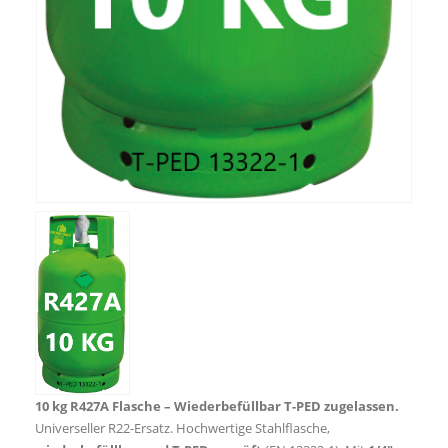
10 kg R427A Flasche – Wiederbefüllbar T-PED zugelassen.
Universeller R22-Ersatz. Hochwertige Stahlflasche,