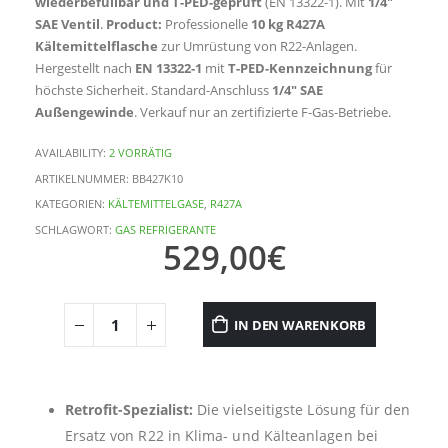
wiederbefüllbar und T-PED-geprüft
(EN 13322-1). Mit
1/4″
SAE Ventil
.
Product:
Professionelle
10 kg R427A
Kältemittelflasche
zur Umrüstung von R22-Anlagen.
Hergestellt nach
EN 13322-1
mit
T-PED-Kennzeichnung
für
höchste Sicherheit. Standard-Anschluss
1/4″ SAE
Außengewinde
. Verkauf nur an zertifizierte F-Gas-Betriebe.
AVAILABILITY:
2 VORRÄTIG
ARTIKELNUMMER:
BB427K10
KATEGORIEN:
KÄLTEMITTELGASE
,
R427A
SCHLAGWORT:
GAS REFRIGERANTE
529,00
€
IN DEN WARENKORB
Retrofit-Spezialist:
Die vielseitigste Lösung für den
Ersatz von R22 in Klima- und Kälteanlagen bei