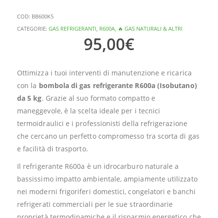
COD:
BB600K5
CATEGORIE:
GAS REFRIGERANTI
,
R600A
,
🔥 GAS NATURALI & ALTRI
95,00
€
Ottimizza i tuoi interventi di manutenzione e ricarica
con la
bombola di gas refrigerante R600a (Isobutano)
da 5 kg
. Grazie al suo formato compatto e
maneggevole, è la scelta ideale per i tecnici
termoidraulici e i professionisti della refrigerazione
che cercano un perfetto compromesso tra scorta di gas
e facilità di trasporto.
Il refrigerante R600a è un idrocarburo naturale a
bassissimo impatto ambientale, ampiamente utilizzato
nei moderni frigoriferi domestici, congelatori e banchi
refrigerati commerciali per le sue straordinarie
proprietà termodinamiche e il risparmio energetico che