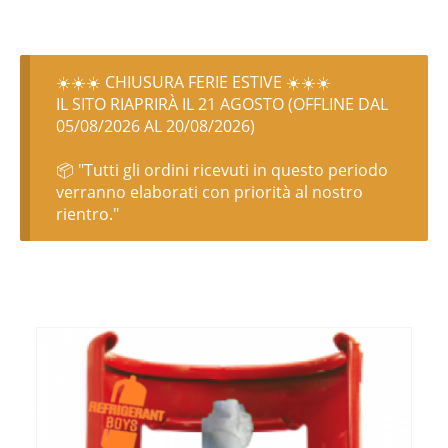
☀️☀️☀️ CHIUSURA FERIE ESTIVE ☀️☀️☀️
IL SITO RIAPRIRÀ IL 21 AGOSTO (OFFLINE DAL
05/08/2026 AL 20/08/2026)
📦 "Tutti gli ordini ricevuti in questo periodo
verranno elaborati con priorità al nostro
rientro."