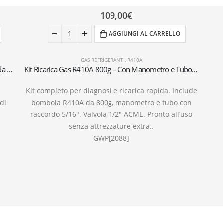
109,00
€
AGGIUNGI AL CARRELLO
GAS REFRIGERANTI
,
R410A
Kit per installazione condizionatori a muro con tubi da 3 metri 1/4″+3/8″ SAE
Kit Ricarica Gas R410A 800g – Con Manometro e Tubo 5/16″ – Valvola 1/2″ ACME
Kit completo per diagnosi e ricarica rapida. Include
 di
bombola R410A da 800g, manometro e tubo con
raccordo 5/16″. Valvola 1/2″ ACME. Pronto all’uso
senza attrezzature extra..
GWP[2088]