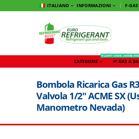
INFORMAZIONI
F-GAS
ITALIANO
R1234YF|R454C|R454B|R45
CATEGORIE
🌱 GAS A B
Bombola Ricarica Gas R3
Valvola 1/2″ ACME SX (U
Manometro Nevada)