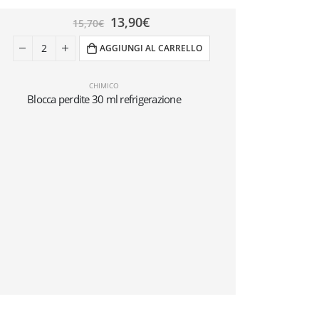
13,90
€
15,70
€
AGGIUNGI AL CARRELLO
CHIMICO
KIT 
Blocca perdite 30 ml refrigerazione
FastPipe®
l’allacciament
climatizzaz
installator