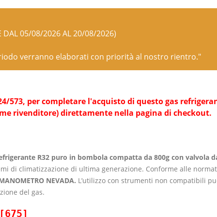
E DAL 05/08/2026 AL 20/08/2026)
eriodo verranno elaborati con priorità al nostro rientro."
573, per completare l'acquisto di questo gas refrigerante 
ome rivenditore) direttamente nella pagina di checkout.
efrigerante R32 puro in bombola compatta da 800g con valvola d
temi di climatizzazione di ultima generazione. Conforme alle norma
MANOMETRO NEVADA.
L’utilizzo con strumenti non compatibili pu
zione del gas.
[675]