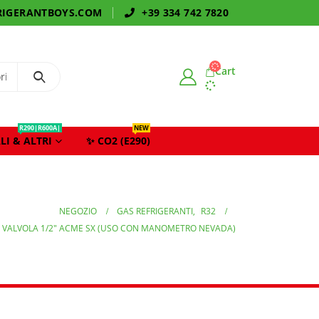
IGERANTBOYS.COM
+39 334 742 7820
Cart
R290|R600A|
NEW
LI & ALTRI
✨ CO2 (E290)
NEGOZIO
GAS REFRIGERANTI
,
R32
– VALVOLA 1/2″ ACME SX (USO CON MANOMETRO NEVADA)