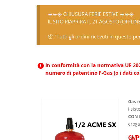
☀️☀️☀️ CHIUSURA FERIE ESTIVE ☀️☀️☀️
IL SITO RIAPRIRÀ IL 21 AGOSTO (OFFLIN
📦 "Tutti gli ordini ricevuti in questo p
In conformità con la normativa UE 2024/
numero di patentino F-Gas (o i dati c
Gas r
i sis
CON 
eroga
GWP