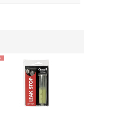
%
-10%