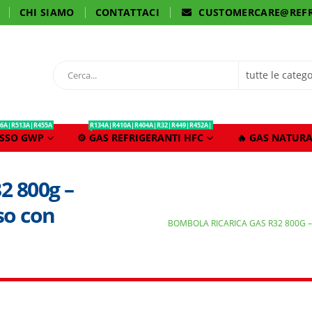
CHI SIAMO
CONTATTACI
CUSTOMERCARE@REFR
6A|R513A|R455A
R134A|R410A|R404A|R32|R449|R452A|
ASSO GWP
⚙️ GAS REFRIGERANTI HFC
🔥 GAS NATURA
2 800g –
so con
BOMBOLA RICARICA GAS R32 800G 