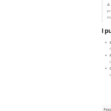
⚠️
pr
ma
I p
Pes