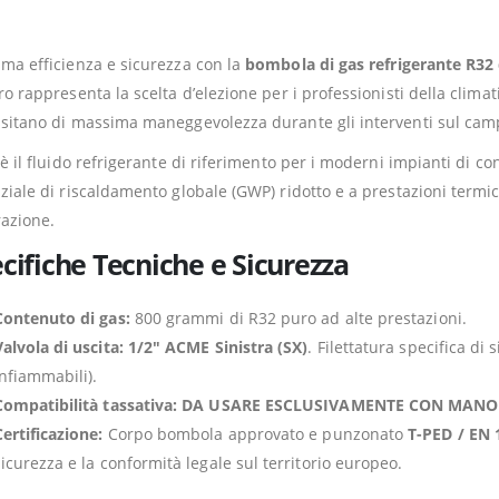
ma efficienza e sicurezza con la
bombola di gas refrigerante R3
ro rappresenta la scelta d’elezione per i professionisti della clima
sitano di massima maneggevolezza durante gli interventi sul campo (
 è il fluido refrigerante di riferimento per i moderni impianti di 
ziale di riscaldamento globale (GWP) ridotto e a prestazioni termic
azione.
cifiche Tecniche e Sicurezza
Contenuto di gas:
800 grammi di R32 puro ad alte prestazioni.
Valvola di uscita:
1/2″ ACME Sinistra (SX)
. Filettatura specifica di
infiammabili).
Compatibilità tassativa:
DA USARE ESCLUSIVAMENTE CON MANO
Certificazione:
Corpo bombola approvato e punzonato
T-PED / EN 
sicurezza e la conformità legale sul territorio europeo.