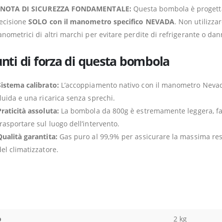
 NOTA DI SICUREZZA FONDAMENTALE:
Questa bombola è progettat
ecisione
SOLO con il manometro specifico NEVADA
. Non utilizza
nometrici di altri marchi per evitare perdite di refrigerante o dann
unti di forza di questa bombola
Sistema calibrato:
L’accoppiamento nativo con il manometro Nevada
fluida e una ricarica senza sprechi.
Praticità assoluta:
La bombola da 800g è estremamente leggera, fa
trasportare sul luogo dell’intervento.
Qualità garantita:
Gas puro al 99,9% per assicurare la massima res
del climatizzatore.
o
2 kg