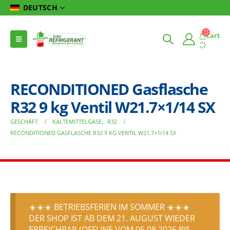
DEUTSCH
Cart
RECONDITIONED Gasflasche
R32 9 kg Ventil W21.7×1/14 SX
GESCHÄFT
KÄLTEMITTELGASE
,
R32
RECONDITIONED GASFLASCHE R32 9 KG VENTIL W21.7×1/14 SX
☀️☀️☀️ BETRIEBSFERIEN IM SOMMER ☀️☀️☀️
DER SHOP IST AB DEM 21. AUGUST WIEDER
ERREICHBAR (OFFLINE VOM 05.08.2026 BIS