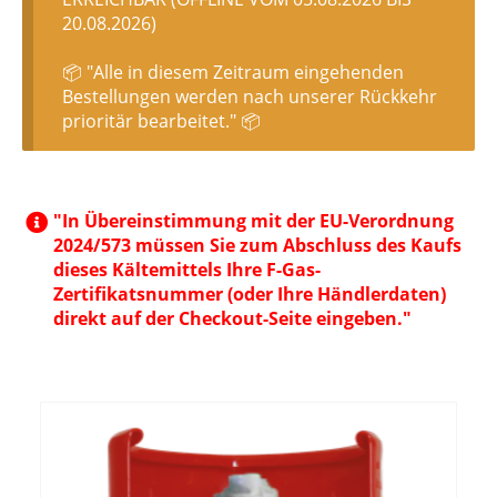
20.08.2026)
📦 "Alle in diesem Zeitraum eingehenden
Bestellungen werden nach unserer Rückkehr
prioritär bearbeitet." 📦
"In Übereinstimmung mit der EU-Verordnung
2024/573 müssen Sie zum Abschluss des Kaufs
dieses Kältemittels Ihre F-Gas-
Zertifikatsnummer (oder Ihre Händlerdaten)
direkt auf der Checkout-Seite eingeben."