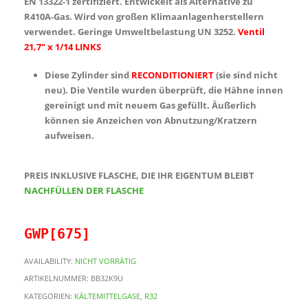
EN 13322-1 zertifiziert. Entwickelt als Alternative zu
R410A-Gas. Wird von großen Klimaanlagenherstellern
verwendet. Geringe Umweltbelastung UN 3252.
Ventil
21,7″ x 1/14 LINKS
Diese Zylinder sind
RECONDITIONIERT
(sie sind nicht
neu). Die Ventile wurden überprüft, die Hähne innen
gereinigt und mit neuem Gas gefüllt.
Äußerlich
können sie Anzeichen von Abnutzung/Kratzern
aufweisen.
PREIS INKLUSIVE FLASCHE, DIE IHR EIGENTUM BLEIBT
NACHFÜLLEN DER FLASCHE
GWP[675]
AVAILABILITY:
NICHT VORRÄTIG
ARTIKELNUMMER:
BB32K9U
KATEGORIEN:
KÄLTEMITTELGASE
,
R32