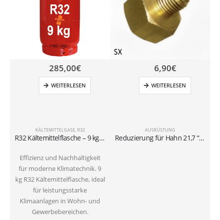
285,00
€
6,90
€
WEITERLESEN
WEITERLESEN
KÄLTEMITTELGASE
,
R32
AUSRÜSTUNG
R32 Kältemittelflasche – 9 kg (Ventil W21,7 × 1/14″ Links) – Wiederbefüllbar
Reduzierung für Hahn 21,7 “-1/14 x 1/4” SX
Effizienz und Nachhaltigkeit
für moderne Klimatechnik. 9
kg R32 Kältemittelflasche, ideal
für leistungsstarke
Klimaanlagen in Wohn- und
Gewerbebereichen.