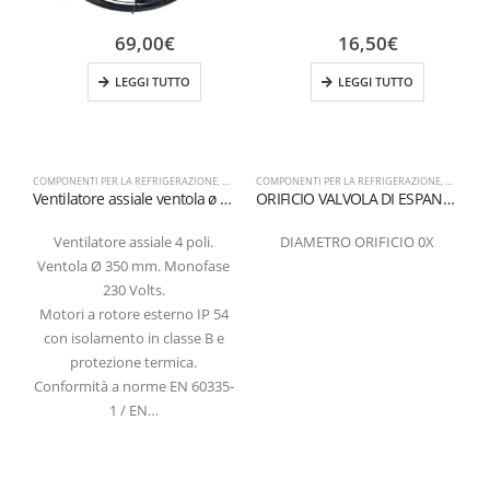
69,00
€
16,50
€
LEGGI TUTTO
LEGGI TUTTO
COMPONENTI PER LA REFRIGERAZIONE
,
VENTOLE ASSIALI
COMPONENTI PER LA REFRIGERAZIONE
,
ORIFIZIO
C
Ventilatore assiale ventola ø 350 mm 230 Volt 4 poli 1400 giri aspirante
ORIFICIO VALVOLA DI ESPANSIONE ATTACCO A FLANGIARE 0X
Ventilatore assiale 4 poli.
DIAMETRO ORIFICIO 0X
Ventola Ø 350 mm. Monofase
230 Volts.
Motori a rotore esterno IP 54
con isolamento in classe B e
protezione termica.
Conformità a norme EN 60335-
1 / EN…