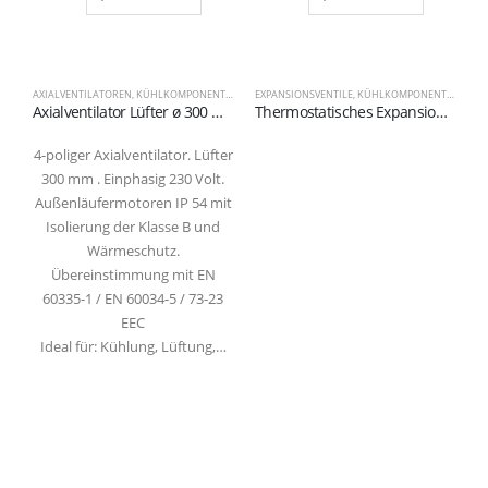
AXIALVENTILATOREN
,
KÜHLKOMPONENTEN
EXPANSIONSVENTILE
,
KÜHLKOMPONENTEN
Axialventilator Lüfter ø 300 mm 230 Volt 4-polig 1400 U/min Ansaugung
Thermostatisches Expansionsventil Serie TEZ2 R407C
4-poliger Axialventilator. Lüfter
300 mm . Einphasig 230 Volt.
Außenläufermotoren IP 54 mit
Isolierung der Klasse B und
Wärmeschutz.
Übereinstimmung mit EN
60335-1 / EN 60034-5 / 73-23
EEC
Ideal für: Kühlung, Lüftung,…