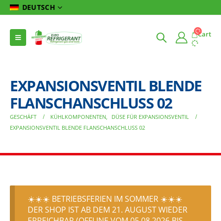
DEUTSCH
Cart
EXPANSIONSVENTIL BLENDE
FLANSCHANSCHLUSS 02
GESCHÄFT
KÜHLKOMPONENTEN
,
DÜSE FÜR EXPANSIONSVENTIL
EXPANSIONSVENTIL BLENDE FLANSCHANSCHLUSS 02
☀️☀️☀️ BETRIEBSFERIEN IM SOMMER ☀️☀️☀️
DER SHOP IST AB DEM 21. AUGUST WIEDER
ERREICHBAR (OFFLINE VOM 05.08.2026 BIS