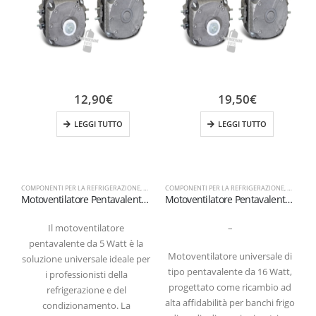
12,90
€
19,50
€
LEGGI TUTTO
LEGGI TUTTO
COMPONENTI PER LA REFRIGERAZIONE
,
MOTOVENTILATORI
COMPONENTI PER LA REFRIGERAZIONE
,
MOTOVEN
C
Motoventilatore Pentavalente 5W Universale
Motoventilatore Pentavalente 16W Universale | Per Refrigerazione
Il motoventilatore
–
pentavalente da 5 Watt è la
Motoventilatore universale di
soluzione universale ideale per
tipo pentavalente da 16 Watt,
i professionisti della
progettato come ricambio ad
refrigerazione e del
alta affidabilità per banchi frigo
condizionamento. La