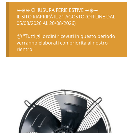
☀️☀️☀️ CHIUSURA FERIE ESTIVE ☀️☀️☀️
IL SITO RIAPRIRÀ IL 21 AGOSTO (OFFLINE DAL
05/08/2026 AL 20/08/2026)
📦 "Tutti gli ordini ricevuti in questo periodo
verranno elaborati con priorità al nostro
rientro."