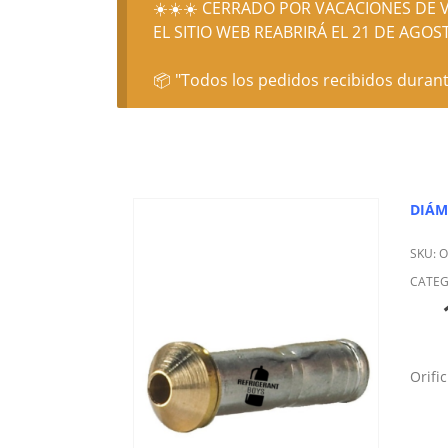
☀️☀️☀️ CERRADO POR VACACIONES DE V
EL SITIO WEB REABRIRÁ EL 21 DE AGOST
📦 "Todos los pedidos recibidos durant
DIÁM
SKU:
O
CATEG
Orifi