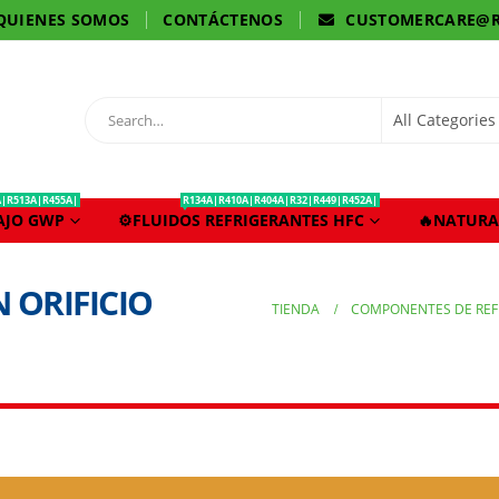
QUIENES SOMOS
CONTÁCTENOS
CUSTOMERCARE@R
A|R513A|R455A|
R134A|R410A|R404A|R32|R449|R452A|
BAJO GWP
⚙️FLUIDOS REFRIGERANTES HFC
🔥NATURA
 ORIFICIO
TIENDA
COMPONENTES DE REF