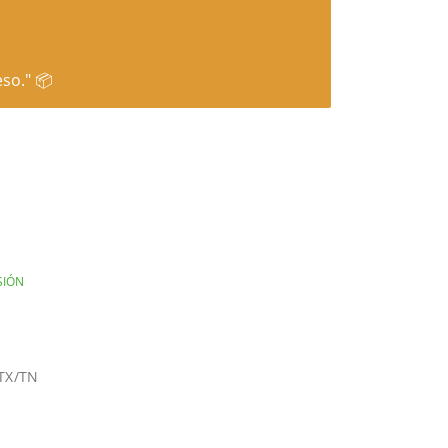
so." 📦
SIÓN
/TX/TN