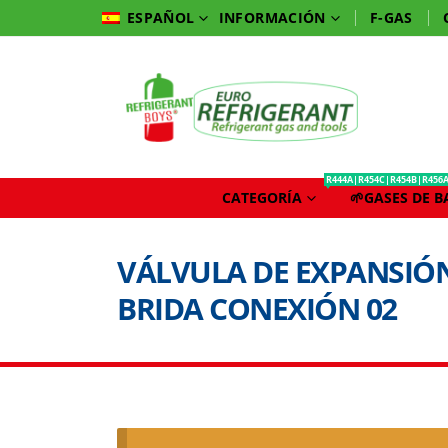
INFORMACIÓN
F-GAS
ESPAÑOL
R444A|R454C|R454B|R456
CATEGORÍA
🌱GASES DE 
VÁLVULA DE EXPANSIÓN
BRIDA CONEXIÓN 02