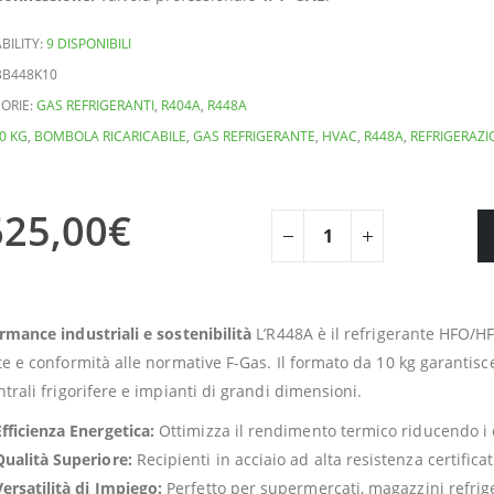
BILITY:
9 DISPONIBILI
BB448K10
ORIE:
GAS REFRIGERANTI
,
R404A
,
R448A
0 KG
,
BOMBOLA RICARICABILE
,
GAS REFRIGERANTE
,
HVAC
,
R448A
,
REFRIGERAZ
625,00
€
rmance industriali e sostenibilità
L’R448A è il refrigerante HFO/HF
te e conformità alle normative F-Gas. Il formato da 10 kg garanti
ntrali frigorifere e impianti di grandi dimensioni.
Efficienza Energetica:
Ottimizza il rendimento termico riducendo i c
Qualità Superiore:
Recipienti in acciaio ad alta resistenza certifica
Versatilità di Impiego:
Perfetto per supermercati, magazzini refrige