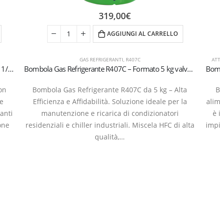
319,00
€
AGGIUNGI AL CARRELLO
GAS REFRIGERANTI
,
R407C
AT
Bombola Gas Refrigerante R407C da 850g – Valvola 1/4″ SAE
Bombola Gas Refrigerante R407C – Formato 5 kg valvola 1/4
on
Bombola Gas Refrigerante R407C da 5 kg – Alta
B
 e
Efficienza e Affidabilità. Soluzione ideale per la
ali
anti
manutenzione e ricarica di condizionatori
è 
one
residenziali e chiller industriali. Miscela HFC di alta
impi
qualità,…
rantboys s.r.l. | Uffici: Viale Pirandello, 7 - 21052 Busto Arsizio (VA) ITALY | P.IVA IT035