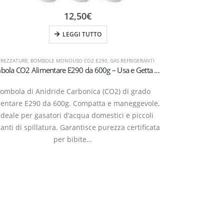
12,50
€
LEGGI TUTTO
TREZZATURE
,
BOMBOLE MONOUSO CO2 E290
,
GAS REFRIGERANTI
Bombola CO2 Alimentare E290 da 600g – Usa e Getta – Attacco M11x1
ombola di Anidride Carbonica (CO2) di grado
Bombola profess
mentare E290 da 600g. Compatta e maneggevole,
10 kg. Il form
ideale per gasatori d’acqua domestici e piccoli
scala, offrendo
anti di spillatura. Garantisce purezza certificata
impianti di c
per bibite…
20290127