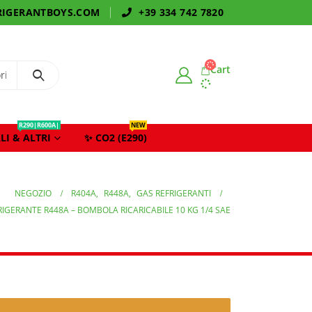
IGERANTBOYS.COM
+39 334 742 7820
Cart
R290|R600A|
NEW
LI & ALTRI
✨ CO2 (E290)
NEGOZIO
R404A
,
R448A
,
GAS REFRIGERANTI
RIGERANTE R448A – BOMBOLA RICARICABILE 10 KG 1/4 SAE