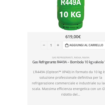
619,00
€
AGGIUNGI AL CARRELLO
GAS REFRIGERANTI
,
R404A
,
R449A
Gas Refrigerante R449A – Bombola 10 kg valvola 
L’R449A (Opteon™ XP40) in formato da 10 kg è
soluzione professionale definitiva per la
refrigerazione commerciale e industriale su la
scala. Massima efficienza energetica con un 
ridotto del…