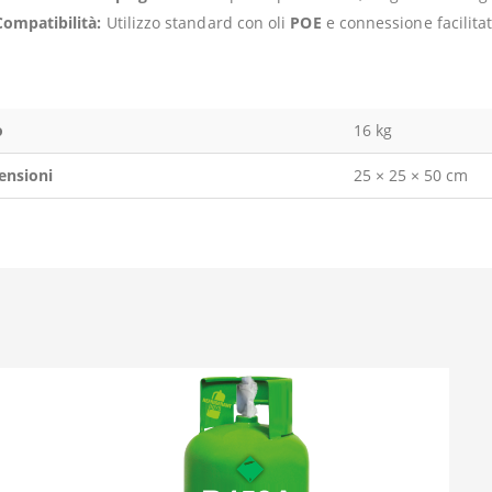
Compatibilità:
Utilizzo standard con oli
POE
e connessione facilitat
o
16 kg
ensioni
25 × 25 × 50 cm