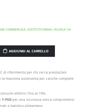
IONE COMMERCIALE
,
SOSTITUTO R404A
,
VALVOLA 1/4
AGGIUNGI AL CARRELLO
C di riferimento per chi cerca prestazioni
sce la massima autonomia per cariche complete
onsumi elettrici fino al 10%.
ti
T-PED
per una sicurezza senza compromessi.
rati e logistica alimentare.