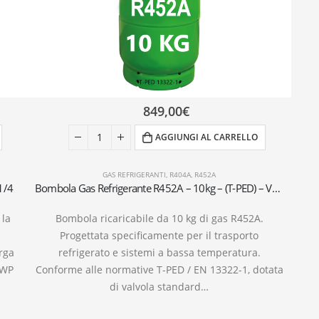
849,00
€
AGGIUNGI AL CARRELLO
GAS REFRIGERANTI
,
R404A
,
R452A
1/4
Bombola Gas Refrigerante R452A – 10kg – (T-PED) – Valvola 1/4″ SAE
 la
Bombola ricaricabile da 10 kg di gas R452A.
Progettata specificamente per il trasporto
rga
refrigerato e sistemi a bassa temperatura.
GWP
Conforme alle normative T-PED / EN 13322-1, dotata
di valvola standard…