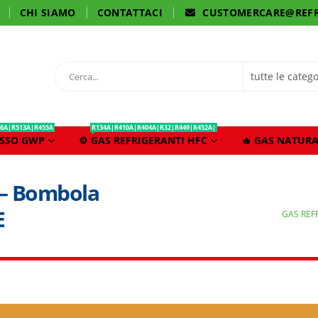
CHI SIAMO
CONTATTACI
CUSTOMERCARE@REFR
6A|R513A|R455A
R134A|R410A|R404A|R32|R449|R452A|
ASSO GWP
⚙️ GAS REFRIGERANTI HFC
🔥 GAS NATURA
 – Bombola
E
GAS REF