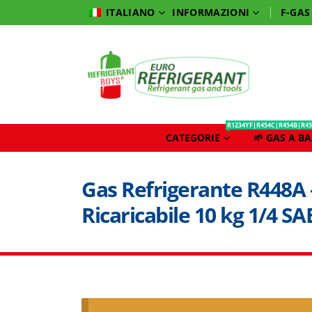
INFORMAZIONI
F-GAS
ITALIANO
R1234YF|R454C|R454B|R45
CATEGORIE
🌱 GAS A B
Gas Refrigerante R448A
Ricaricabile 10 kg 1/4 SA