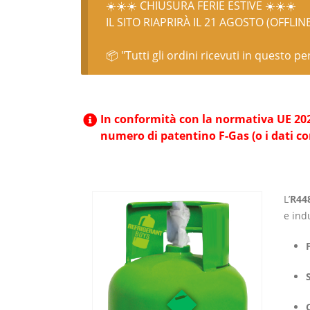
☀️☀️☀️ CHIUSURA FERIE ESTIVE ☀️☀️☀️
IL SITO RIAPRIRÀ IL 21 AGOSTO (OFFLIN
📦 "Tutti gli ordini ricevuti in questo p
In conformità con la normativa UE 2024/
numero di patentino F-Gas (o i dati c
L’
R448
e ind