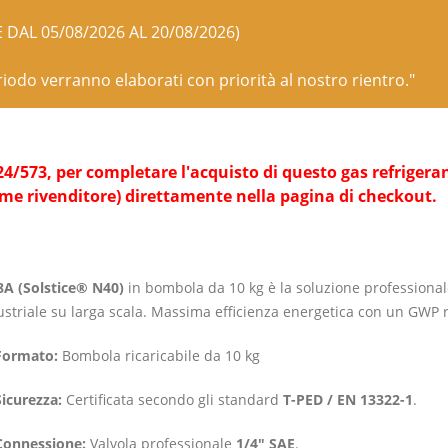
E DAL 05/08/2026 AL 20/08/2026)
eriodo verranno elaborati con priorità al nostro rientro."
573, per completare l'acquisto di questo gas refrigerante 
ome rivenditore) direttamente nella pagina di checkout.
A (Solstice® N40)
in bombola da 10 kg è la soluzione professional
ustriale su larga scala. Massima efficienza energetica con un GWP r
Formato:
Bombola ricaricabile da 10 kg
Sicurezza:
Certificata secondo gli standard
T-PED / EN 13322-1
.
Connessione:
Valvola professionale
1/4″ SAE
.