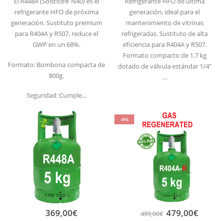
El R448A (Solstice® N40) es el
Refrigerante HFO de última
refrigerante HFO de próxima
generación, ideal para el
generación. Sustituto premium
mantenimiento de vitrinas
para R404A y R507, reduce el
refrigeradas. Sustituto de alta
GWP en un 68%.
eficiencia para R404A y R507.
Formato compacto de 1,7 kg
Formato: Bombona compacta de
dotado de válvula estándar 1/4″
800g.
…
Seguridad: Cumple…
-4%
369,00
€
479,00
€
499,00
€