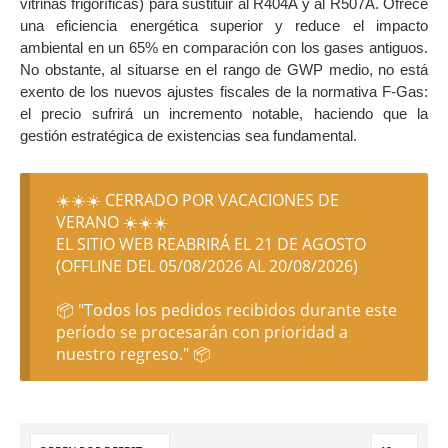
vitrinas frigoríficas) para sustituir al R404A y al R507A. Ofrece
una eficiencia energética superior y reduce el impacto
ambiental en un 65% en comparación con los gases antiguos.
No obstante, al situarse en el rango de GWP medio, no está
exento de los nuevos ajustes fiscales de la normativa F-Gas:
el precio sufrirá un incremento notable, haciendo que la
gestión estratégica de existencias sea fundamental.
☀️☀️☀️ CERRADO POR VACACIONES DE
VERANO ☀️☀️☀️
EL SITIO WEB REABRIRÁ EL 21 DE AGOSTO
(OFFLINE DEL 05/08/2026 AL 20/08/2026)
📦 "Todos los pedidos recibidos durante este
período se procesarán con prioridad a
nuestro regreso." 📦