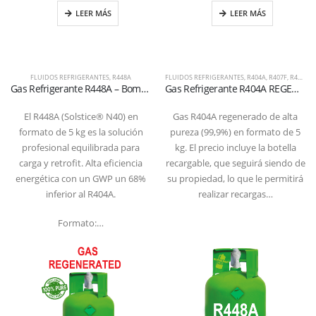
LEER MÁS
LEER MÁS
FLUIDOS REFRIGERANTES
,
R448A
FLUIDOS REFRIGERANTES
,
R404A
,
R407F
,
R407H
,
Gas Refrigerante R448A – Bombona 5 kg válvula1/4 SAE
Gas Refrigerante R404A REGENERADO – Botella Recargable 5 kg T-PED (Válvula 1/4″ SAE)
El R448A (Solstice® N40) en
Gas R404A regenerado de alta
formato de 5 kg es la solución
pureza (99,9%) en formato de 5
profesional equilibrada para
kg. El precio incluye la botella
carga y retrofit. Alta eficiencia
recargable, que seguirá siendo de
energética con un GWP un 68%
su propiedad, lo que le permitirá
inferior al R404A.
realizar recargas…
Formato:…