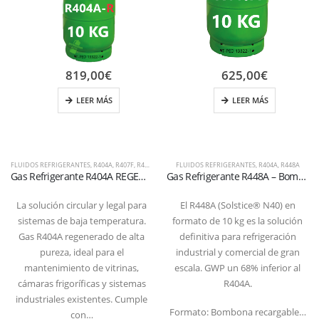
819,00
€
625,00
€
LEER MÁS
LEER MÁS
FLUIDOS REFRIGERANTES
,
R404A
,
R407F
,
R407H
,
R448A
FLUIDOS REFRIGERANTES
,
R449A
,
R452A
,
R404A
,
R448A
Gas Refrigerante R404A REGENERADO – Botella Recargable 10 kg T-PED (Válvula 1/4″ SAE) – Pureza 99,9%
Gas Refrigerante R448A – Bombona Recargable 10 kg 1/4 SAE
La solución circular y legal para
El R448A (Solstice® N40) en
sistemas de baja temperatura.
formato de 10 kg es la solución
Gas R404A regenerado de alta
definitiva para refrigeración
pureza, ideal para el
industrial y comercial de gran
mantenimiento de vitrinas,
escala. GWP un 68% inferior al
cámaras frigoríficas y sistemas
R404A.
industriales existentes. Cumple
Formato: Bombona recargable…
con…