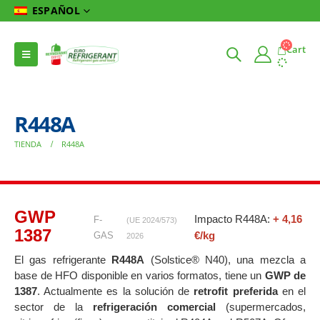
ESPAÑOL
Cart
R448A
TIENDA
R448A
GWP
Impacto R448A:
+ 4,16
F-
(UE 2024/573)
1387
€/kg
GAS
2026
El gas refrigerante
R448A
(Solstice® N40), una mezcla a
base de HFO disponible en varios formatos, tiene un
GWP de
1387
. Actualmente es la solución de
retrofit preferida
en el
sector de la
refrigeración comercial
(supermercados,