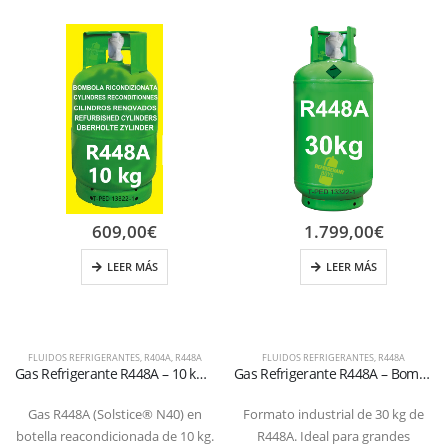
609,00
€
1.799,00
€
LEER MÁS
LEER MÁS
FLUIDOS REFRIGERANTES
,
R404A
,
R448A
FLUIDOS REFRIGERANTES
,
R448A
Gas Refrigerante R448A – 10 kg – Botella REACONDICIONADA con válvula 1/4
Gas Refrigerante R448A – Bombona 30 kg – Válvula 21,8 x 1/14″
Gas R448A (Solstice® N40) en
Formato industrial de 30 kg de
botella reacondicionada de 10 kg.
R448A. Ideal para grandes