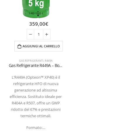
359,00
€
AGGIUNGI AL CARRELLO
GAS REFRIGERANTI
,
R449A
Gas Refrigerante R449A – Bombola 5 kg valvola 1/4 SAE
L’R449A (Opteon™ XP40) è il
refrigerante HFO di nuova
generazione ad altissima
efficienza. Sostituto ideale per
R404A e R507, offre un GWP
ridotto del 67% e prestazioni
termiche ottimali.
Formato:…