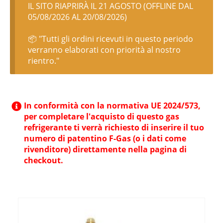
IL SITO RIAPRIRÀ IL 21 AGOSTO (OFFLINE DAL
05/08/2026 AL 20/08/2026)
📦 "Tutti gli ordini ricevuti in questo periodo
verranno elaborati con priorità al nostro
rientro."
In conformità con la normativa UE 2024/573,
per completare l'acquisto di questo gas
refrigerante ti verrà richiesto di inserire il tuo
numero di patentino F-Gas (o i dati come
rivenditore) direttamente nella pagina di
checkout.