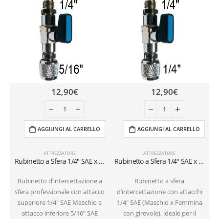
12,90
€
12,90
€
AGGIUNGI AL CARRELLO
AGGIUNGI AL CARRELLO
ATTREZZATURE
ATTREZZATURE
Rubinetto a Sfera 1/4″ SAE x 5/16″ SAE per Bombole Ricaricabili (1-2 kg)
Rubinetto a Sfera 1/4″ SAE x 1/4″ SAE per Bombole Ricaricabili (1-2 kg)
Rubinetto d’intercettazione a
Rubinetto a sfera
sfera professionale con attacco
d’intercettazione con attacchi
superiore 1/4″ SAE Maschio e
1/4″ SAE (Maschio x Femmina
attacco inferiore 5/16″ SAE
con girevole), ideale per il