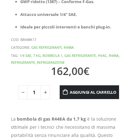
GWP ridotto (1387) – Conforme F-Gas.
Attacco universale 1/4″ SAE.
Ideale per piccoli interventi e banchi plug-in.
COD:
BB448K17
CATEGORIE:
GAS REFRIGERANTI
,
R448A
TAG:
1/4 SAE
,
7 KG
,
BOMBOLA 1
,
GAS REFRIGERANTE
,
HVAC
,
R448A
,
REFRIGERANTE
,
REFRIGERAZIONE
162,00
€
AGGIUNGI AL CARRELLO
La
bombola di gas R448A da 1,7 kg
è la soluzione
ottimale per i tecnici che necessitano di massima
portabilità senza rinunciare alla qualità. Questo