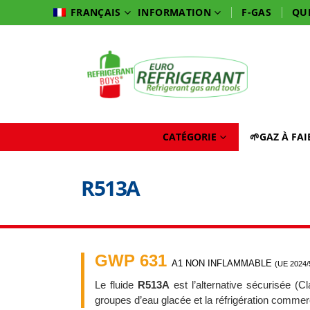
INFORMATION
F-GAS
QU
FRANÇAIS
CATÉGORIE
🌱GAZ À FA
R513A
GWP 631
A1 NON INFLAMMABLE
(UE 2024/
Le fluide
R513A
est l’alternative sécurisée 
groupes d’eau glacée et la réfrigération comme