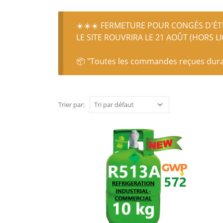
☀️☀️☀️ FERMETURE POUR CONGÉS D'ÉTÉ
LE SITE ROUVRIRA LE 21 AOÛT (HORS L
📦 "Toutes les commandes reçues durant
Trier par: