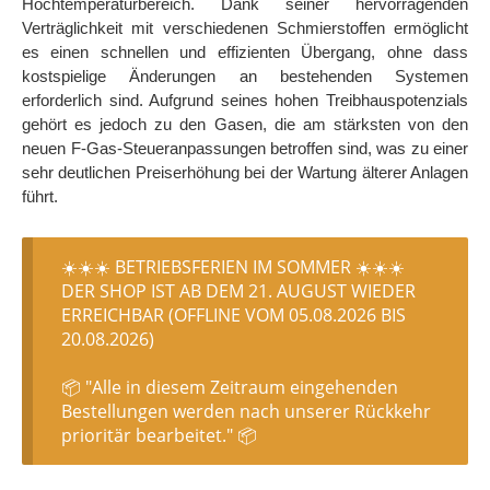
Hochtemperaturbereich. Dank seiner hervorragenden
Verträglichkeit mit verschiedenen Schmierstoffen ermöglicht
es einen schnellen und effizienten Übergang, ohne dass
kostspielige Änderungen an bestehenden Systemen
erforderlich sind. Aufgrund seines hohen Treibhauspotenzials
gehört es jedoch zu den Gasen, die am stärksten von den
neuen F-Gas-Steueranpassungen betroffen sind, was zu einer
sehr deutlichen Preiserhöhung bei der Wartung älterer Anlagen
führt.
☀️☀️☀️ BETRIEBSFERIEN IM SOMMER ☀️☀️☀️
DER SHOP IST AB DEM 21. AUGUST WIEDER
ERREICHBAR (OFFLINE VOM 05.08.2026 BIS
20.08.2026)
📦 "Alle in diesem Zeitraum eingehenden
Bestellungen werden nach unserer Rückkehr
prioritär bearbeitet." 📦