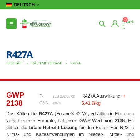
DEUTSCH
Cart
R427A
GESCHÄFT
KÄLTEMITTELGASE
R427A
GWP
R427A Auswirkung:
+
F-
(EU 2024/573)
2138
6,41 €/kg
GAS
2026
Das Kältemittel
R427A
(Forane® 427A), erhältlich in Flaschen
verschiedener Formate, hat einen
GWP-Wert von 2138
. Es
gilt als die
totale Retrofit-Lösung
für den Ersatz von R22 in
Klima- und Kälteanwendungen im Nieder-, Mittel- und