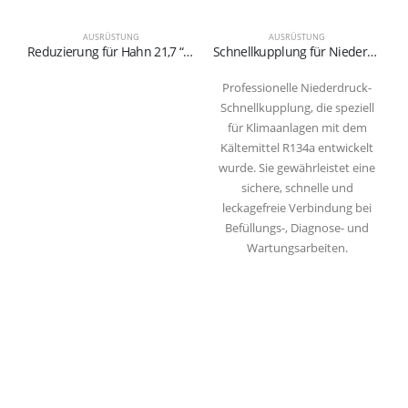
AUSRÜSTUNG
AUSRÜSTUNG
Reduzierung für Hahn 21,7 “-1/14 x 1/4” SX
Schnellkupplung für Niederdruck-Kältemittel R134a (blau)
Professionelle Niederdruck-
Schnellkupplung, die speziell
für Klimaanlagen mit dem
Kältemittel R134a entwickelt
wurde. Sie gewährleistet eine
sichere, schnelle und
leckagefreie Verbindung bei
Befüllungs-, Diagnose- und
Wartungsarbeiten.