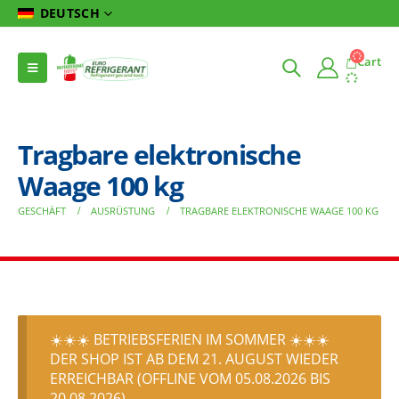
DEUTSCH
Cart
Tragbare elektronische
Waage 100 kg
GESCHÄFT
AUSRÜSTUNG
TRAGBARE ELEKTRONISCHE WAAGE 100 KG
☀️☀️☀️ BETRIEBSFERIEN IM SOMMER ☀️☀️☀️
DER SHOP IST AB DEM 21. AUGUST WIEDER
ERREICHBAR (OFFLINE VOM 05.08.2026 BIS
20.08.2026)