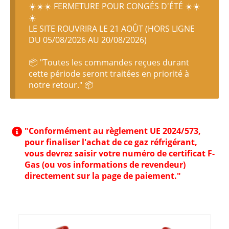
☀️☀️☀️ FERMETURE POUR CONGÉS D'ÉTÉ ☀️☀️
☀️
LE SITE ROUVRIRA LE 21 AOÛT (HORS LIGNE
DU 05/08/2026 AU 20/08/2026)
📦 "Toutes les commandes reçues durant
cette période seront traitées en priorité à
notre retour." 📦
"Conformément au règlement UE 2024/573,
pour finaliser l'achat de ce gaz réfrigérant,
vous devrez saisir votre numéro de certificat F-
Gas (ou vos informations de revendeur)
directement sur la page de paiement."