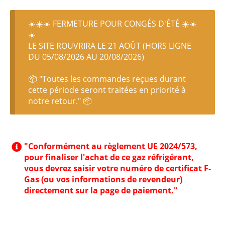
☀️☀️☀️ FERMETURE POUR CONGÉS D'ÉTÉ ☀️☀️
☀️
LE SITE ROUVRIRA LE 21 AOÛT (HORS LIGNE
DU 05/08/2026 AU 20/08/2026)
📦 "Toutes les commandes reçues durant
cette période seront traitées en priorité à
notre retour." 📦
"Conformément au règlement UE 2024/573,
pour finaliser l'achat de ce gaz réfrigérant,
vous devrez saisir votre numéro de certificat F-
Gas (ou vos informations de revendeur)
directement sur la page de paiement."