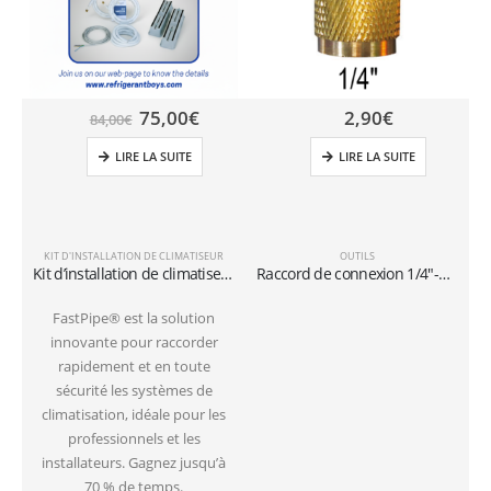
75,00
€
2,90
€
84,00
€
LIRE LA SUITE
LIRE LA SUITE
KIT D'INSTALLATION DE CLIMATISEUR
OUTILS
Kit d’installation de climatiseurs au sol avec tuyaux de 3 mètres 1/4″+3/8″SAE
Raccord de connexion 1/4″-5/16″
FastPipe® est la solution
innovante pour raccorder
rapidement et en toute
sécurité les systèmes de
climatisation, idéale pour les
professionnels et les
installateurs. Gagnez jusqu’à
70 % de temps.