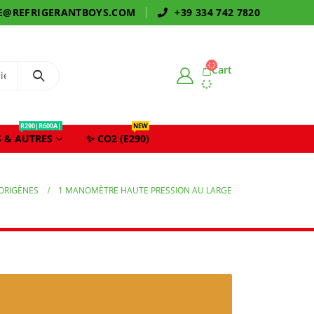
E@REFRIGERANTBOYS.COM
+39 334 742 7820
Cart
R290|R600A|
NEW
 & AUTRES
✨ CO2 (E290)
GORIGÈNES
1 MANOMÈTRE HAUTE PRESSION AU LARGE