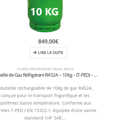
849,00
€
LIRE LA SUITE
FLUIDES FRIGORIGÈNES
,
R404A
,
R452A
Bouteille de Gaz Réfrigérant R452A – 10kg – (T-PED) – Vanne 1/4″ SAE
Bouteille rechargeable de 10kg de gaz R452A,
Bouteille de ga
conçue pour le transport frigorifique et les
compact et m
systèmes basse température. Conforme aux
rapides, les
rmes T-PED / EN 13322-1, équipée d’une vanne
résidentiels 
standard 1/4″ SAE….