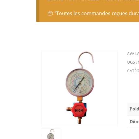
📦 "Toutes les commandes reçues durant
AVAILA
UGS :
CATÉG
Poid
Dim