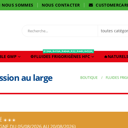
I NOUS SOMMES
NOUS CONTACTER
CUSTOMERCAR
R134A|R410A|R404A|R32|R449|R452A|
IBLE GWP
⚙️FLUIDES FRIGORIGÈNES HFC
🔥NATURELS
sion au large
BOUTIQUE
FLUIDES FRI
 ☀️☀️☀️
IGNE DU 05/08/2026 AU 20/08/2026)