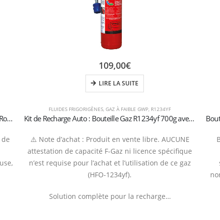
109,00
€
LIRE LA SUITE
FLUIDES FRIGORIGÈNES
,
GAZ À FAIBLE GWP
,
R1234YF
Gaz Réfrigérant R410A – 30 kg – Bouteille à Double Robinet (Certifiée T-PED)
Kit de Recharge Auto : Bouteille Gaz R1234yf 700g avec Manomètre et Flexible à Raccord Rapide
A de
⚠️ Note d’achat : Produit en vente libre. AUCUNE
attestation de capacité F-Gaz ni licence spécifique
use,
n’est requise pour l’achat et l’utilisation de ce gaz
(HFO-1234yf).
no
Solution complète pour la recharge…