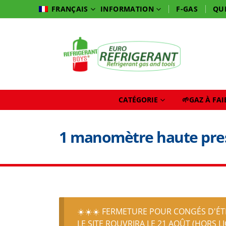
INFORMATION
F-GAS
QU
FRANÇAIS
CATÉGORIE
🌱GAZ À FA
1 manomètre haute pres
☀️☀️☀️ FERMETURE POUR CONGÉS D'ÉTÉ
LE SITE ROUVRIRA LE 21 AOÛT (HORS L