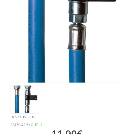
UGS :
TU516B15
CATÉGORIE :
OUTILS
11,90
€