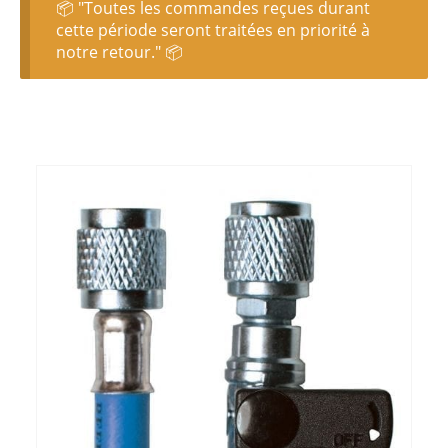
📦 "Toutes les commandes reçues durant
cette période seront traitées en priorité à
notre retour." 📦