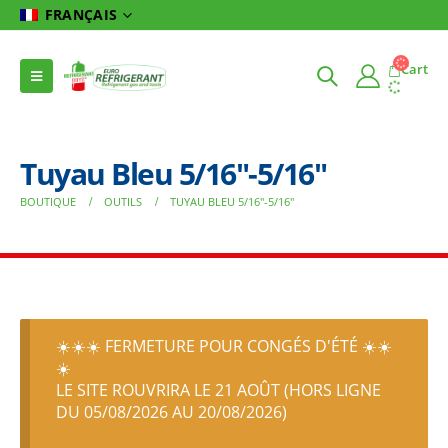
FRANÇAIS
Cart
Tuyau Bleu 5/16″-5/16″
BOUTIQUE
OUTILS
TUYAU BLEU 5/16″-5/16″
☀️☀️☀️ FERMETURE POUR CONGÉS D'ÉTÉ ☀️☀️
☀️
LE SITE ROUVRIRA LE 21 AOÛT (HORS LIGNE
DU 05/08/2026 AU 20/08/2026)