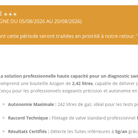
 ☀️☀️☀️
IGNE DU 05/08/2026 AU 20/08/2026)
 cette période seront traitées en priorité à notre retour."
La solution professionnelle haute capacité pour un diagnostic san
comprend une bouteille Azogen de
2,42 litres
, capable de délivrer 
Conçu pour les professionnels exigeants précision et autonomie en
Autonomie Maximale :
242 litres de gaz, idéal pour les tests 
Raccord Technique :
Filetage de valve standard professionnel
Résultats Certifiés :
Détecte les fuites inférieures à
5g/an
grâce