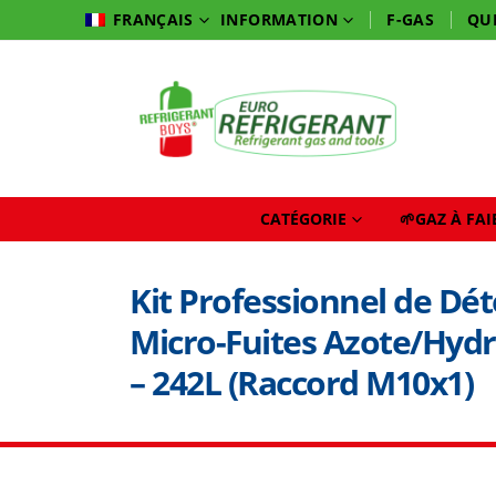
INFORMATION
F-GAS
QU
FRANÇAIS
CATÉGORIE
🌱GAZ À FA
Kit Professionnel de Dét
Micro-Fuites Azote/Hyd
– 242L (Raccord M10x1)