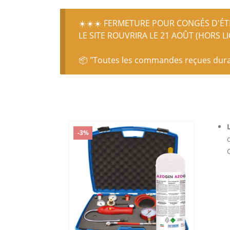
☀️☀️☀️ FERMETURE POUR CONGÉS D'ÉTÉ
LE SITE ROUVRIRA LE 21 AOÛT (HORS L
📦 "Toutes les commandes reçues durant
-3%