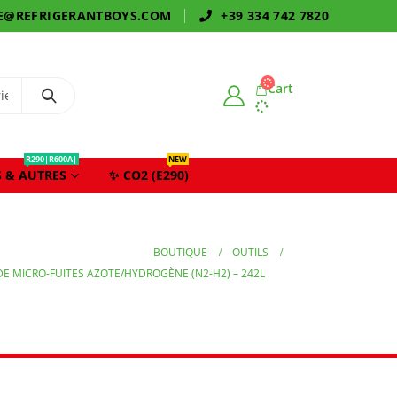
E@REFRIGERANTBOYS.COM
+39 334 742 7820
Cart
R290|R600A|
NEW
 & AUTRES
✨ CO2 (E290)
BOUTIQUE
OUTILS
DE MICRO-FUITES AZOTE/HYDROGÈNE (N2-H2) – 242L