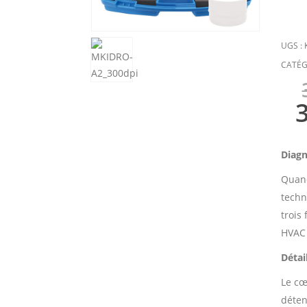
UGS :
CATÉG
Diagn
Quand
techn
trois
HVAC 
Détai
Le cœ
déten