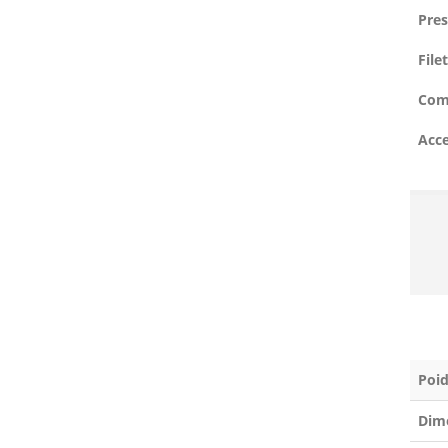
Pres
File
Com
Acce
Poid
Dim