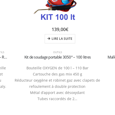
139,00
€
LIRE LA SUITE
ILS
OUTILS
Bouteille de CO2 Alimentaire E290 – 600g – Jetable – Raccord M11x1
Kit de soudage portable 3050° – 100 litres
ille
Bouteille OXYGEN de 100 l – 110 Bar
et
Cartouche des gas mix 450 g
u
Réducteur oxygène et robinet gaz avec clapets de
aly.
refoulement à double protection
Métal d’apport avec désoxydant
Tubes raccordés de 2…