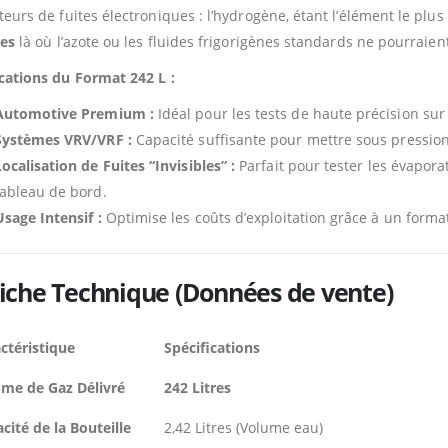
teurs de fuites électroniques : l’hydrogène, étant l’élément le plus
res
là où l’azote ou les fluides frigorigènes standards ne pourraien
cations du Format 242 L :
Automotive Premium :
Idéal pour les tests de haute précision su
Systèmes VRV/VRF :
Capacité suffisante pour mettre sous pression
Localisation de Fuites “Invisibles” :
Parfait pour tester les évapora
tableau de bord.
Usage Intensif :
Optimise les coûts d’exploitation grâce à un forma
Fiche Technique (Données de vente)
ctéristique
Spécifications
me de Gaz Délivré
242 Litres
cité de la Bouteille
2,42 Litres (Volume eau)