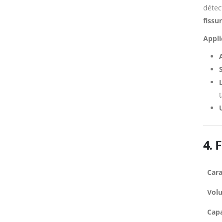
détec
fissu
Appli
4. 
Cara
Volu
Capa