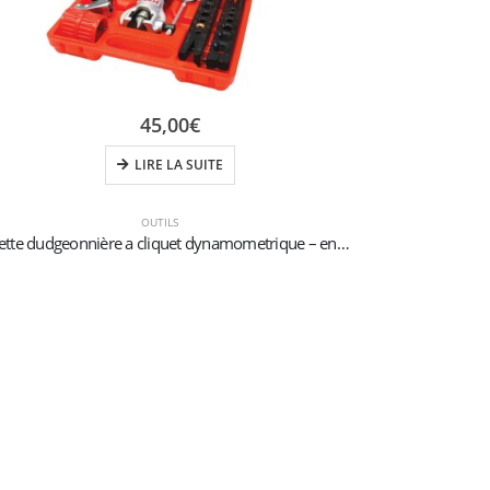
45,00
€
LIRE LA SUITE
OUTILS
Mallette dudgeonnière a cliquet dynamometrique – en pouces et en millimètres
Carto