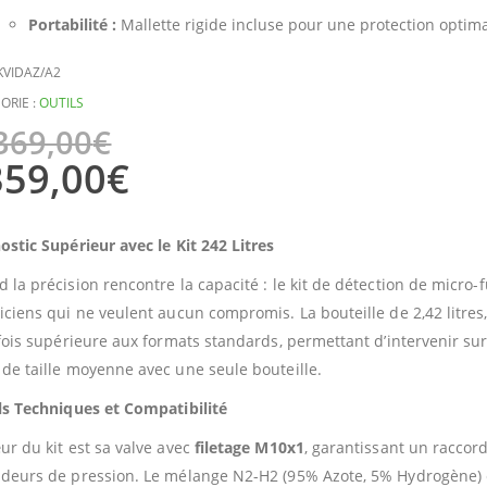
Portabilité :
Mallette rigide incluse pour une protection optim
KVIDAZ/A2
ORIE :
OUTILS
369,00
€
359,00
€
ostic Supérieur avec le Kit 242 Litres
 la précision rencontre la capacité : le kit de détection de micro-fu
iciens qui ne veulent aucun compromis. La bouteille de 2,42 litres
 fois supérieure aux formats standards, permettant d’intervenir su
de taille moyenne avec une seule bouteille.
ls Techniques et Compatibilité
ur du kit est sa valve avec
filetage M10x1
, garantissant un raccor
deurs de pression. Le mélange N2-H2 (95% Azote, 5% Hydrogène) è