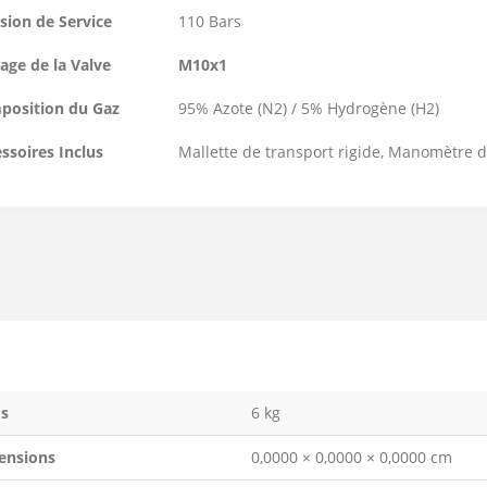
sion de Service
110 Bars
tage de la Valve
M10x1
position du Gaz
95% Azote (N2) / 5% Hydrogène (H2)
ssoires Inclus
Mallette de transport rigide, Manomètre d
s
6 kg
ensions
0,0000 × 0,0000 × 0,0000 cm