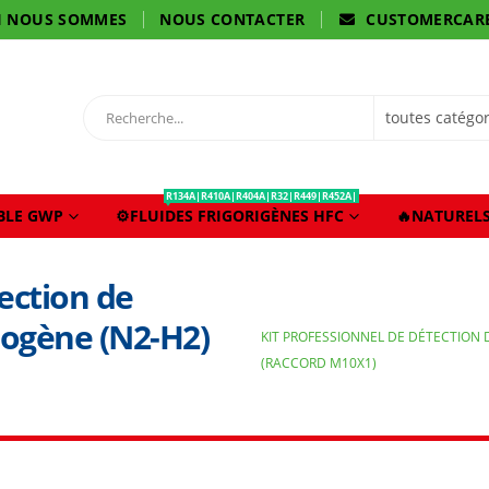
I NOUS SOMMES
NOUS CONTACTER
CUSTOMERCAR
R134A|R410A|R404A|R32|R449|R452A|
IBLE GWP
⚙️FLUIDES FRIGORIGÈNES HFC
🔥NATURELS
ection de
rogène (N2-H2)
KIT PROFESSIONNEL DE DÉTECTION 
(RACCORD M10X1)