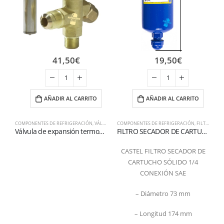
41,50
€
19,50
€
AÑADIR AL CARRITO
AÑADIR AL CARRITO
COMPONENTES DE REFRIGERACIÓN
,
VÁLVULAS DE EXPANSIÓN
COMPONENTES DE REFRIGERACIÓN
,
FILTROS
C
Válvula de expansión termostática serie TS2 R404C
FILTRO SECADOR DE CARTUCHO SÓLIDO CON 100% DE TAMICES MOLECULARES 1/4 SAE
CASTEL FILTRO SECADOR DE
CARTUCHO SÓLIDO 1/4
CONEXIÓN SAE
– Diámetro 73 mm
– Longitud 174 mm