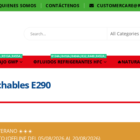
QUIENES SOMOS
CONTÁCTENOS
CUSTOMERCARE@R
A|R513A|R455A|
R134A|R410A|R404A|R32|R449|R452A|
BAJO GWP
⚙️FLUIDOS REFRIGERANTES HFC
🔥NATURA
hables E290
ERANO ☀️☀️☀️
O (OFFLINE DEL 05/08/2026 AL 20/08/2026)