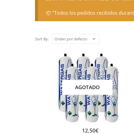
📦 "Todos los pedidos recibidos durant
Sort By:
AGOTADO
12,50
€