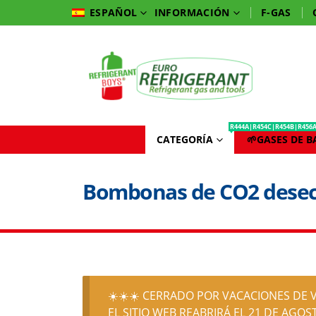
INFORMACIÓN
F-GAS
ESPAÑOL
R444A|R454C|R454B|R456
CATEGORÍA
🌱GASES DE 
Bombonas de CO2 desec
☀️☀️☀️ CERRADO POR VACACIONES DE V
EL SITIO WEB REABRIRÁ EL 21 DE AGOST