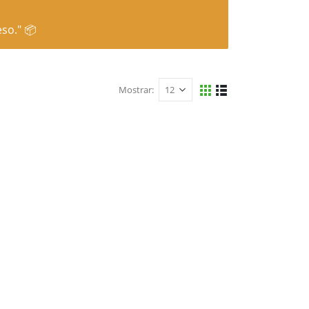
so." 📦
Mostrar: