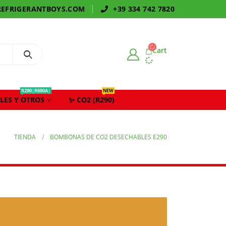
EFRIGERANTBOYS.COM
+39 334 742 7820
Cart
R290|R600A|
NEW
LES Y OTROS
✨ CO2 (R290)
TIENDA
BOMBONAS DE CO2 DESECHABLES E290