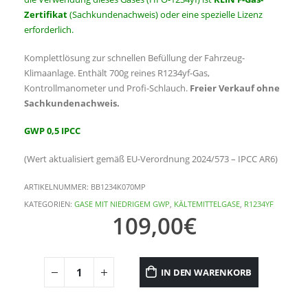
Zertifikat
(Sachkundenachweis) oder eine spezielle Lizenz
erforderlich.
Komplettlösung zur schnellen Befüllung der Fahrzeug-
Klimaanlage. Enthält 700g reines R1234yf-Gas,
Kontrollmanometer und Profi-Schlauch.
Freier Verkauf ohne
Sachkundenachweis.
GWP 0,5 IPCC
(Wert aktualisiert gemäß EU-Verordnung 2024/573 – IPCC AR6)
ARTIKELNUMMER:
BB1234K070MP
KATEGORIEN:
GASE MIT NIEDRIGEM GWP
,
KÄLTEMITTELGASE
,
R1234YF
109,00
€
IN DEN WARENKORB