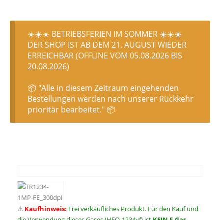
☀️☀️☀️ BETRIEBSFERIEN IM SOMMER ☀️☀️☀️
DER SHOP IST AB DEM 21. AUGUST WIEDER
ERREICHBAR (OFFLINE VOM 05.08.2026 BIS
20.08.2026)
📦 "Alle in diesem Zeitraum eingehenden
Bestellungen werden nach unserer Rückkehr
prioritär bearbeitet." 📦
⚠️
Kaufhinweis:
Frei verkäufliches Produkt. Für den Kauf und
die Verwendung dieses Gases (HFO-1234yf) ist
KEIN F-Gas-