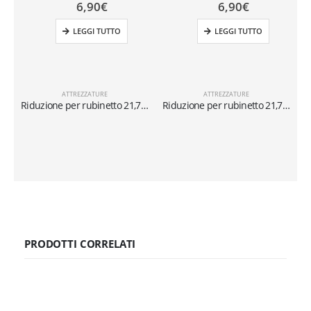
6,90
€
6,90
€
LEGGI TUTTO
LEGGI TUTTO
ATTREZZATURE
ATTREZZATURE
Riduzione per rubinetto 21,7″-1/14 x 5/16″SX
Riduzione per rubinetto 21,7″-1/14 x 1/4″SX
PRODOTTI CORRELATI