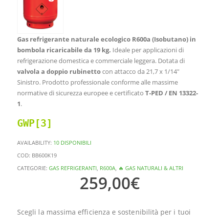
Gas refrigerante naturale ecologico R600a (Isobutano) in
bombola ricaricabile da 19 kg.
Ideale per applicazioni di
refrigerazione domestica e commerciale leggera. Dotata di
valvola a doppio rubinetto
con attacco da 21,7 x 1/14″
Sinistro. Prodotto professionale conforme alle massime
normative di sicurezza europee e certificato
T-PED / EN 13322-
1
.
GWP[3]
AVAILABILITY:
10 DISPONIBILI
COD:
BB600K19
CATEGORIE:
GAS REFRIGERANTI
,
R600A
,
🔥 GAS NATURALI & ALTRI
259,00
€
Scegli la massima efficienza e sostenibilità per i tuoi