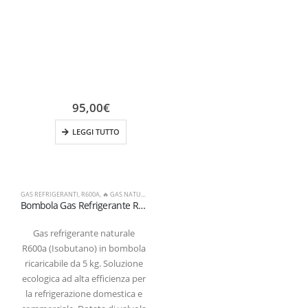
95,00
€
LEGGI TUTTO
GAS REFRIGERANTI
,
R600A
,
🔥 GAS NATURALI & ALTRI
Bombola Gas Refrigerante R600a (Isobutano) 5 kg – Valvola 21,7 x 1/14″ SX (Certificata T-PED / EN 13322-1)
Gas refrigerante naturale
R600a (Isobutano) in bombola
ricaricabile da 5 kg. Soluzione
ecologica ad alta efficienza per
la refrigerazione domestica e