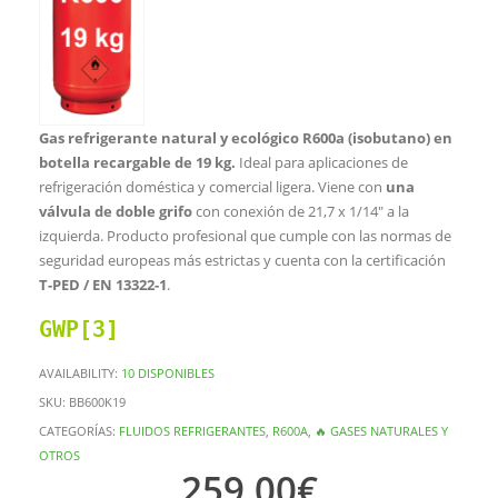
Gas refrigerante natural y ecológico R600a (isobutano) en
botella recargable de 19 kg.
Ideal para aplicaciones de
refrigeración doméstica y comercial ligera. Viene con
una
válvula de doble grifo
con conexión de 21,7 x 1/14″ a la
izquierda. Producto profesional que cumple con las normas de
seguridad europeas más estrictas y cuenta con la certificación
T-PED / EN 13322-1
.
GWP[3]
AVAILABILITY:
10 DISPONIBLES
SKU:
BB600K19
CATEGORÍAS:
FLUIDOS REFRIGERANTES
,
R600A
,
🔥 GASES NATURALES Y
OTROS
259,00
€