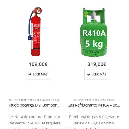
109,00
€
319,00
€
LEER MÁS
LEER MÁS
FLUIDOS REFRIGERANTES
,
GASES DE BAJO GWP
,
R1234YF
FLUIDOS REFRIGERANTES
,
R410A
Kit de Recarga DIY: Bombona Gas R1234yf 700g con Manómetro y Manguera de Acople Rápido
Gas Refrigerante R410A – Bombona de 5 kg (Válvula 1/4″ SAE – Certificada T-PED)
⚠️ Nota de compra: Producto
Bombona de gas refrigerante
de venta libre. NO se requiere
R410A de 5 kg. Formato