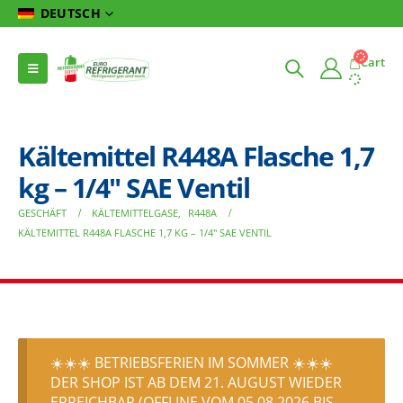
DEUTSCH
Cart
Kältemittel R448A Flasche 1,7
kg – 1/4″ SAE Ventil
GESCHÄFT
KÄLTEMITTELGASE
,
R448A
KÄLTEMITTEL R448A FLASCHE 1,7 KG – 1/4″ SAE VENTIL
☀️☀️☀️ BETRIEBSFERIEN IM SOMMER ☀️☀️☀️
DER SHOP IST AB DEM 21. AUGUST WIEDER
ERREICHBAR (OFFLINE VOM 05.08.2026 BIS