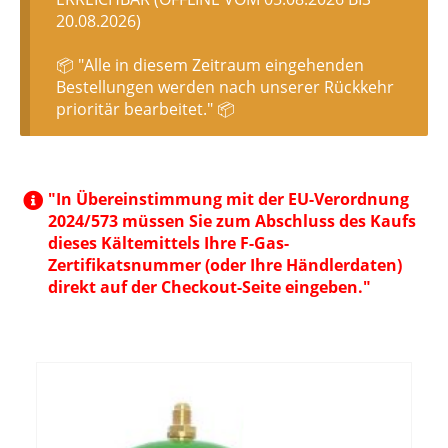
20.08.2026)
📦 "Alle in diesem Zeitraum eingehenden
Bestellungen werden nach unserer Rückkehr
prioritär bearbeitet." 📦
"In Übereinstimmung mit der EU-Verordnung
2024/573 müssen Sie zum Abschluss des Kaufs
dieses Kältemittels Ihre F-Gas-
Zertifikatsnummer (oder Ihre Händlerdaten)
direkt auf der Checkout-Seite eingeben."