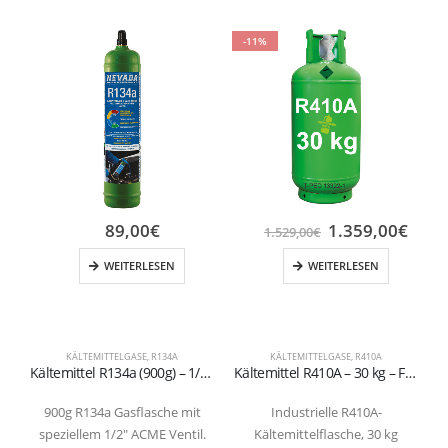
-11%
89,00
€
1.359,00
€
1.529,00
€
WEITERLESEN
WEITERLESEN
KÄLTEMITTELGASE
,
R134A
KÄLTEMITTELGASE
,
R410A
Kältemittel R134a (900g) – 1/2″ ACME Ventil für Nevada-System
Kältemittel R410A – 30 kg – Flasche mit Doppelventil (T-PED zertifiziert)
900g R134a Gasflasche mit
Industrielle R410A-
speziellem 1/2″ ACME Ventil.
Kältemittelflasche, 30 kg
k