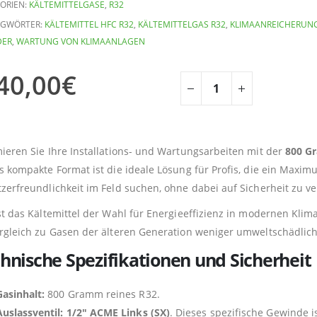
ORIEN:
KÄLTEMITTELGASE
,
R32
AGWÖRTER:
KÄLTEMITTEL HFC R32
,
KÄLTEMITTELGAS R32
,
KLIMAANREICHERUN
DER
,
WARTUNG VON KLIMAANLAGEN
40,00
€
ieren Sie Ihre Installations- und Wartungsarbeiten mit der
800 G
s kompakte Format ist die ideale Lösung für Profis, die ein Maxi
zerfreundlichkeit im Feld suchen, ohne dabei auf Sicherheit zu ve
st das Kältemittel der Wahl für Energieeffizienz in modernen 
rgleich zu Gasen der älteren Generation weniger umweltschädlich 
hnische Spezifikationen und Sicherheit
Gasinhalt:
800 Gramm reines R32.
Auslassventil:
1/2″ ACME Links (SX)
. Dieses spezifische Gewinde i