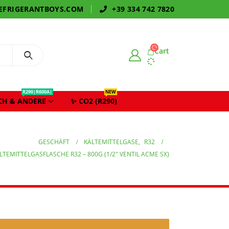
EFRIGERANTBOYS.COM
+39 334 742 7820
Cart
R290|R600A|
NEW
CH & ANDERE
✨ CO2 (R290)
GESCHÄFT
KÄLTEMITTELGASE
,
R32
LTEMITTELGASFLASCHE R32 – 800G (1/2″ VENTIL ACME SX)