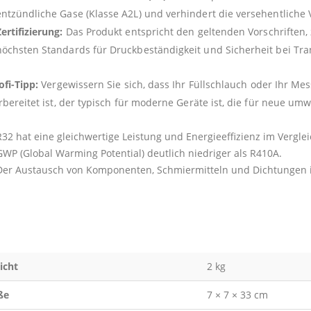
entzündliche Gase (Klasse A2L) und verhindert die versehentlich
ertifizierung:
Das Produkt entspricht den geltenden Vorschriften
höchsten Standards für Druckbeständigkeit und Sicherheit bei Tr
ofi-Tipp:
Vergewissern Sie sich, dass Ihr Füllschlauch oder Ihr Me
rbereitet ist, der typisch für moderne Geräte ist, die für neue u
R32 hat eine gleichwertige Leistung und Energieeffizienz im Vergle
GWP (Global Warming Potential) deutlich niedriger als R410A.
Der Austausch von Komponenten, Schmiermitteln und Dichtungen ist
icht
2 kg
ße
7 × 7 × 33 cm