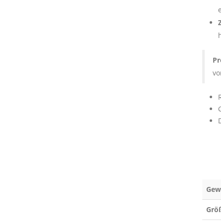
Z
Pr
vo
Gew
Grö