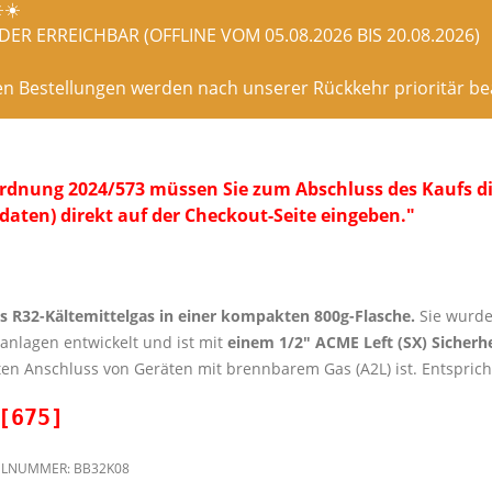
️☀️
ER ERREICHBAR (OFFLINE VOM 05.08.2026 BIS 20.08.2026)
en Bestellungen werden nach unserer Rückkehr prioritär bea
dnung 2024/573 müssen Sie zum Abschluss des Kaufs die
daten) direkt auf der Checkout-Seite eingeben."
s R32-Kältemittelgas in einer kompakten 800g-Flasche.
Sie wurde 
anlagen entwickelt und ist mit
einem 1/2″ ACME Left (SX) Sicherhe
ten Anschluss von Geräten mit brennbarem Gas (A2L) ist. Entspri
[675]
ELNUMMER:
BB32K08