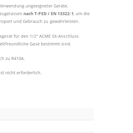
e Verwendung ungeeigneter Geräte.
, zugelassen
nach T-PED / EN 13322-1
, um die
ansport und Gebrauch zu gewährleisten.
ssgerät für den 1/2″ ACME SX-Anschluss
mweltfreundliche Gase bestimmt sind.
ich zu R410A.
 nicht erforderlich.