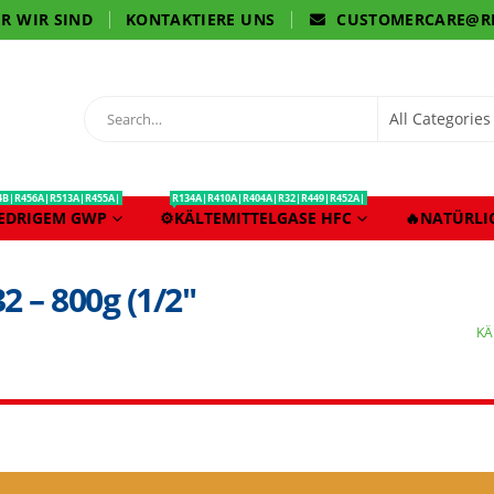
R WIR SIND
KONTAKTIERE UNS
CUSTOMERCARE@R
4B|R456A|R513A|R455A|
R134A|R410A|R404A|R32|R449|R452A|
IEDRIGEM GWP
⚙️KÄLTEMITTELGASE HFC
🔥NATÜRLI
2 – 800g (1/2″
KÄ