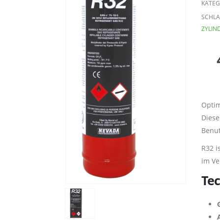
KATEG
SCHL
ZYLIN
Optim
Diese
Benut
R32 i
im Ve
Tec