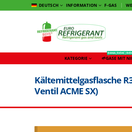
INFORMATION
F-GAS
WE
DEUTSCH
R444A|R454C|R45
KATEGORIE
🌱GASE MIT N
Kältemittelgasflasche R3
Ventil ACME SX)