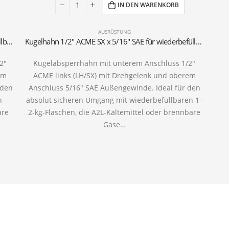
IN DEN WARENKORB
AUSRÜSTUNG
Kugelhahn 1/2″ ACME SX x 1/4″ SAE für wiederbefüllbare Gasflaschen (1–2 kg)
Kugelhahn 1/2″ ACME SX x 5/16″ SAE für wiederbefüllbare Gasflaschen (1–2 kg)
2″
Kugelabsperrhahn mit unterem Anschluss 1/2″
em
ACME links (LH/SX) mit Drehgelenk und oberem
 den
Anschluss 5/16″ SAE Außengewinde. Ideal für den
n
absolut sicheren Umgang mit wiederbefüllbaren 1–
are
2-kg-Flaschen, die A2L-Kältemittel oder brennbare
Gase…