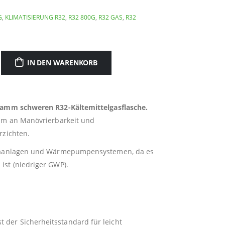
G
,
KLIMATISIERUNG R32
,
R32 800G
,
R32 GAS
,
R32
IN DEN WARENKORB
ramm schweren R32-Kältemittelgasflasche.
mum an Manövrierbarkeit und
rzichten.
Klimaanlagen und Wärmepumpensystemen, da es
ist (niedriger GWP).
st der Sicherheitsstandard für leicht