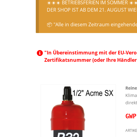
☀️☀️☀️ BETRIEBSFERIEN IM SOMMER ☀️☀
DER SHOP IST AB DEM 21. AUGUST WIED
📦 "Alle in diesem Zeitraum eingehend
"In Übereinstimmung mit der EU-Veror
Zertifikatsnummer (oder Ihre Händler
Reine
Klima
direk
GWP
ARTIK