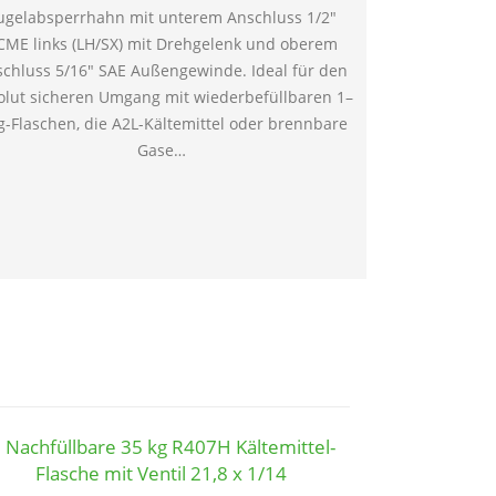
ugelabsperrhahn mit unterem Anschluss 1/2″
FastPipe® i
CME links (LH/SX) mit Drehgelenk und oberem
schnelle
chluss 5/16″ SAE Außengewinde. Ideal für den
Klimaanla
olut sicheren Umgang mit wiederbefüllbaren 1–
Installateure
g-Flaschen, die A2L-Kältemittel oder brennbare
Gase…