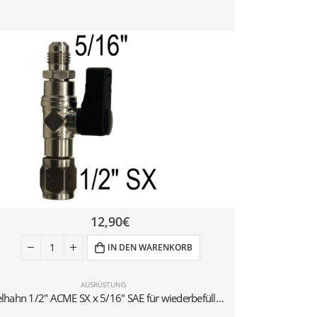
-10%
12,90
€
IN DEN WARENKORB
AUSRÜSTUNG
KL
Kugelhahn 1/2″ ACME SX x 5/16″ SAE für wiederbefüllbare Gasflaschen (1–2 kg)