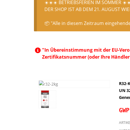
☀️☀️☀️ BETRIEBSFERIEN IM SOMMER ☀️☀
DER SHOP IST AB DEM 21. AUGUST WIED
📦 "Alle in diesem Zeitraum eingehend
"In Übereinstimmung mit der EU-Veror
Zertifikatsnummer (oder Ihre Händler
R32-K
UN 32
Gener
GWP
ARTIK