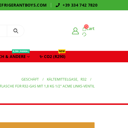
EFRIGERANTBOYS.COM
+39 334 742 7820
Cart
R290|R600A|
NEW
CH & ANDERE
✨ CO2 (R290)
GESCHÄFT
KÄLTEMITTELGASE
,
R32
LASCHE FÜR R32-GAS MIT 1,8 KG 1/2″ ACME LINKS-VENTIL