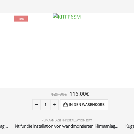
-10%
116,00
€
129,00
€
IN DEN WARENKORB
KLIMAANLAGEN-INSTALLATIONSSAT
Kit für die Installation von wandmontierten Klimaanlagen mit 3-Meter-Rohren 1/4″+3/8″SAE
Kit für die Installation von wandmontierten Klimaanlagen mit 6-Meter-Rohren 1/4″+3/8″SAE