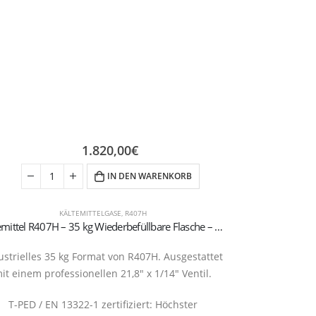
1.820,00
€
IN DEN WARENKORB
KÄLTEMITTELGASE
,
R407H
GASE MIT NI
Kältemittel R407H – 35 kg Wiederbefüllbare Flasche – 21,8″ x 1/14″ Ventil
ustrielles 35 kg Format von R407H. Ausgestattet
⚠️ Kaufhinweis:
it einem professionellen 21,8″ x 1/14″ Ventil.
Kauf und di
1234y
T-PED / EN 13322-1 zertifiziert: Höchster
(Sachkundenac