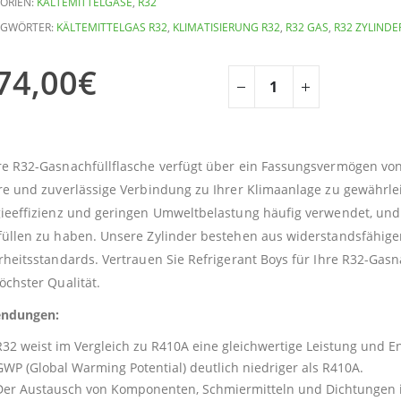
ORIEN:
KÄLTEMITTELGASE
,
R32
AGWÖRTER:
KÄLTEMITTELGAS R32
,
KLIMATISIERUNG R32
,
R32 GAS
,
R32 ZYLINDE
74,00
€
e R32-Gasnachfüllflasche verfügt über ein Fassungsvermögen von 
re und zuverlässige Verbindung zu Ihrer Klimaanlage zu gewährle
ieeffizienz und geringen Umweltbelastung häufig verwendet, und 
üllen zu haben. Unsere Zylinder bestehen aus widerstandsfähig
rheitsstandards. Vertrauen Sie Refrigerant Boys für Ihre R32-Gasn
öchster Qualität.
ndungen:
R32 weist im Vergleich zu R410A eine gleichwertige Leistung und En
GWP (Global Warming Potential) deutlich niedriger als R410A.
Der Austausch von Komponenten, Schmiermitteln und Dichtungen ist