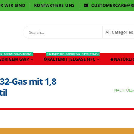
R WIR SIND
KONTAKTIERE UNS
CUSTOMERCARE@R
4B|R456A|R513A|R455A|
R134A|R410A|R404A|R32|R449|R452A|
IEDRIGEM GWP
⚙️KÄLTEMITTELGASE HFC
🔥NATÜRLI
2-Gas mit 1,8
il
NACHFÜLL-F