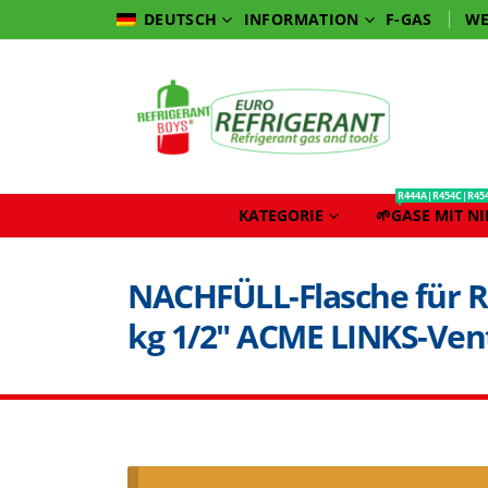
INFORMATION
F-GAS
WE
DEUTSCH
R444A|R454C|R45
KATEGORIE
🌱GASE MIT N
NACHFÜLL-Flasche für R3
kg 1/2″ ACME LINKS-Vent