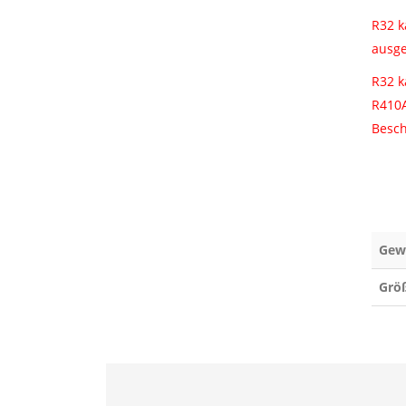
R32 k
ausge
R32 k
R410A
Besch
Gew
Grö