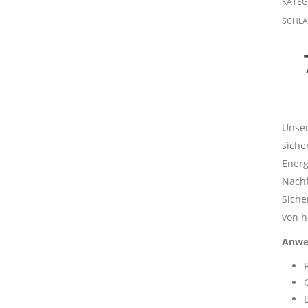
KATEG
SCHL
Unser
siche
Energ
Nachf
Siche
von h
Anwe