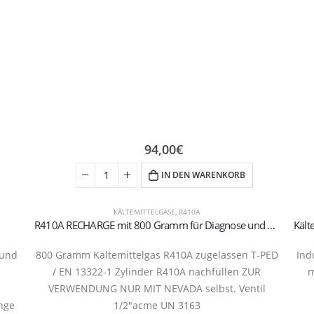
94,00
€
IN DEN WARENKORB
KÄLTEMITTELGASE
,
R410A
R410A RECHARGE mit 800 Gramm für Diagnose und Konditionierung Nachfüllventil 1/2 Acme
 und
800 Gramm Kältemittelgas R410A zugelassen T-PED
Ind
/ EN 13322-1 Zylinder R410A nachfüllen ZUR
m
VERWENDUNG NUR MIT NEVADA selbst. Ventil
inge
1/2″acme UN 3163