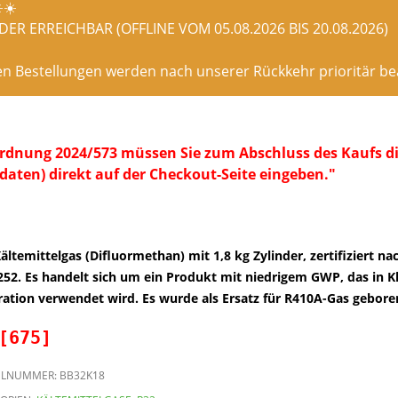
️☀️
ER ERREICHBAR (OFFLINE VOM 05.08.2026 BIS 20.08.2026)
en Bestellungen werden nach unserer Rückkehr prioritär bea
dnung 2024/573 müssen Sie zum Abschluss des Kaufs die
daten) direkt auf der Checkout-Seite eingeben."
ältemittelgas (Difluormethan) mit 1,8 kg Zylinder, zertifiziert na
52. Es handelt sich um ein Produkt mit niedrigem GWP, das in 
ation verwendet wird. Es wurde als Ersatz für R410A-Gas gebor
[675]
ELNUMMER:
BB32K18