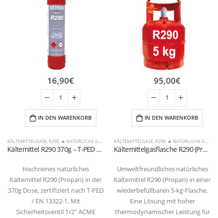
16,90
€
95,00
€
IN DEN WARENKORB
IN DEN WARENKORB
KÄLTEMITTELGASE
,
R290
,
🔥 NATÜRLICHE GASE & ANDERE
KÄLTEMITTELGASE
,
R290
,
🔥 NATÜRLICHE GASE & ANDERE
Kältemittel R290 370g – T-PED Zylinder mit 1/2″ ACME Linksgewinde
Kältemittelgasflasche R290 (Propan) 5 kg – Ventil 21,7 x 1/14″ links (T-PED-/EN 13322-1-zertifiziert)
Hochreines natürliches
Umweltfreundliches natürliches
Kältemittel R290 (Propan) in der
Kältemittel R290 (Propan) in einer
370g Dose, zertifiziert nach T-PED
wiederbefüllbaren 5-kg-Flasche.
/ EN 13322-1. Mit
Eine Lösung mit hoher
Sicherheitsventil 1/2″ ACME
thermodynamischer Leistung für