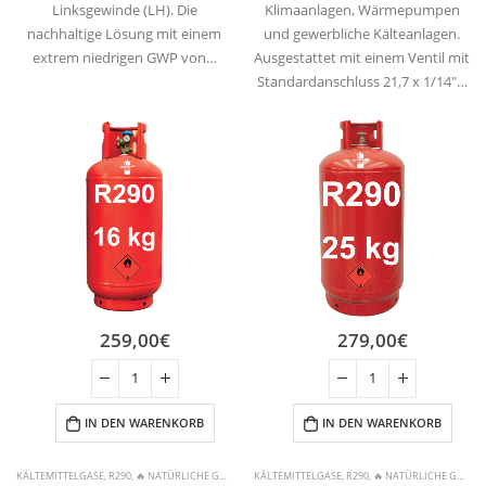
Linksgewinde (LH). Die
Klimaanlagen, Wärmepumpen
nachhaltige Lösung mit einem
und gewerbliche Kälteanlagen.
extrem niedrigen GWP von…
Ausgestattet mit einem Ventil mit
Standardanschluss 21,7 x 1/14″…
259,00
€
279,00
€
IN DEN WARENKORB
IN DEN WARENKORB
KÄLTEMITTELGASE
,
R290
,
🔥 NATÜRLICHE GASE & ANDERE
KÄLTEMITTELGASE
,
R290
,
🔥 NATÜRLICHE GASE & ANDERE